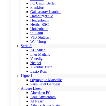
FC Union Berlin
Frankfurt
Galatasaray Istanbul
Hamburger SV
Heidenheim
Hertha BSC
Hoffenheim
St. Pauli
VfB Stuttgart
Wolfsburg
Serie A
AC Milan
Inter Mailand
Venedig
Neapel
Juventus Turin
Lazio Rom
Ligue 1
Olympique Marseille
Paris Saint Germain
Andere Ligen
Aberdeen FC
Ajax Amsterdam
Al Nassr
Atlético River Plate