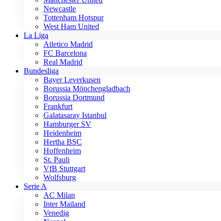
Newcastle
Tottenham Hotspur
West Ham United
La Liga
Atletico Madrid
FC Barcelona
Real Madrid
Bundesliga
Bayer Leverkusen
Borussia Mönchengladbach
Borussia Dortmund
Frankfurt
Galatasaray Istanbul
Hamburger SV
Heidenheim
Hertha BSC
Hoffenheim
St. Pauli
VfB Stuttgart
Wolfsburg
Serie A
AC Milan
Inter Mailand
Venedig