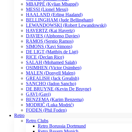
MBAPPÉ (Kylian Mbappé)
MESSI (Lionel Messi)
HAALAND (Erling Haaland)
BELLINGHAM (Jude Bellingham)
LEWANDOWSKI (Robert Lewandowski)
HAVERTZ (Kai Havertz)
DAVIES (Alphonso Davies)
RAMOS (Sergio Ramos)
SIMONS (Xavi Simons)
DE LIGT (Matthijs de Ligt)
RICE (Declan Rice)
SALAH (Mohamed Salah)
OSIMHEN (Victor Osimhen)
MALEN (Donyell Malen)
GREALISH (Jack Grealish)
SANCHO (Jadon Sancho)
DE BRUYNE (Kevin De Bruyne)
GAVI (Gavi)
BENZEMA (Karim Benzema)
MODRIĆ (Luka Modrić)
FODEN (Phil Foden)
Retro
Retro Clubs
Retro Borussia Dortmund
Retro Bayern Munich