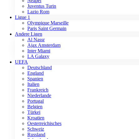
Neapel
Juventus Turin
Lazio Rom
Ligue 1
Olympique Marseille
Paris Saint Germain
Andere Ligen
Al Nassr
Ajax Amsterdam
Inter Miami
LA Galaxy
UEFA
Deutschland
England
Spanien
Italien
Frankreich
Niederlande
Portugal
Belgien
Türkei
Kroatien
Oesterreichisches
Schweiz
Russland