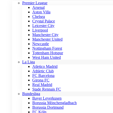
Premier League
Arsenal
Aston Villa
Chelsea
Crystal Palace
Leicester City
Liverpool
Manchester City
Manchester United
Newcastle
Nottingham Forest
Tottenham Hotspur
West Ham United
La Liga
Atletico Madrid
Athletic Club
FC Barcelona
Girona FC
Real Madrid
Stade Rennais FC
Bundesliga
Bayer Leverkusen
Borussia Mönchengladbach
Borussia Dortmund
FC Köln