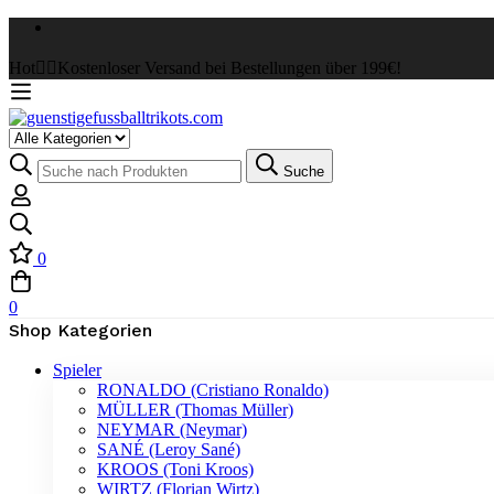
Hot
✌🏼Kostenloser Versand bei Bestellungen über 199€!
Select
a
Suche
Suche
Category
nach:
0
0
Shop Kategorien
Spieler
RONALDO (Cristiano Ronaldo)
MÜLLER (Thomas Müller)
NEYMAR (Neymar)
SANÉ (Leroy Sané)
KROOS (Toni Kroos)
WIRTZ (Florian Wirtz)