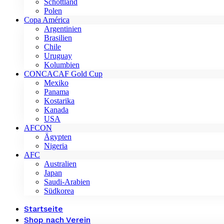
Schottland
Polen
Copa América
Argentinien
Brasilien
Chile
Uruguay
Kolumbien
CONCACAF Gold Cup
Mexiko
Panama
Kostarika
Kanada
USA
AFCON
Ägypten
Nigeria
AFC
Australien
Japan
Saudi-Arabien
Südkorea
Startseite
Shop nach Verein