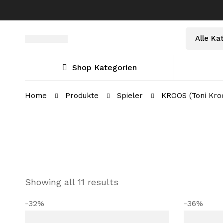
Select
Suche
a
nach:
Category
Shop Kategorien
Home
Produkte
Spieler
KROOS (Toni Kro
Showing all 11 results
-32%
-36%