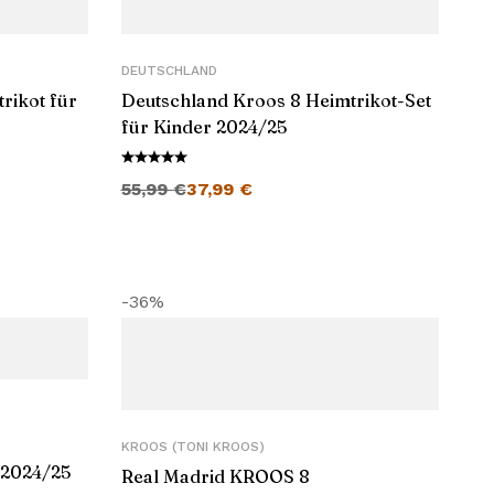
DEUTSCHLAND
rikot für
Deutschland Kroos 8 Heimtrikot-Set
für Kinder 2024/25
Ursprünglicher Preis war: 55,99 €
Aktueller Preis ist: 37,99 €.
55,99
€
37,99
€
-36%
KROOS (TONI KROOS)
 2024/25
Real Madrid KROOS 8