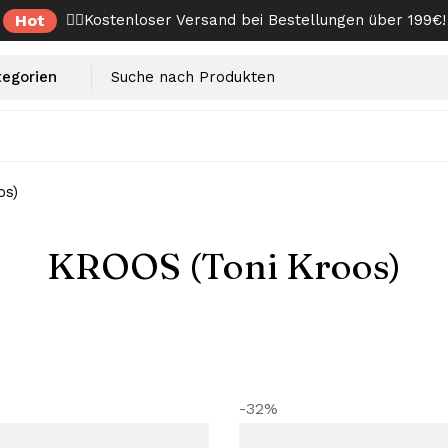
Hot
✌🏼Kostenloser Versand bei Bestellungen über 199€!
os)
KROOS (Toni Kroos)
-32%