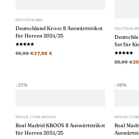
DEUTSCHLAND
Deutschland Kroos 8 Auswärtstrikot
DEUTSCHLAN
für Herren 2024/25
Deutschla
Set für K
Ursprünglicher Preis war: 55,99 €
Aktueller Preis ist: 37,99 €.
55,99
€
37,99
€
Ursprünglich
55,99
€
35
-32%
-36%
KROOS (TONI KROOS)
KROOS (TONI
Real Madrid KROOS 8 Auswärtstrikot
Real Mad
für Herren 2024/25
Auswärtst