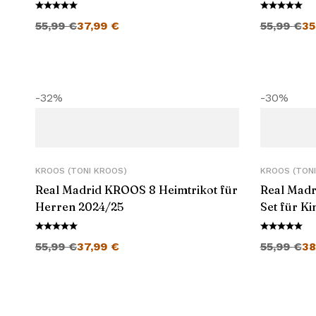
Ursprünglicher Preis war: 55,99 €
Aktueller Preis ist: 37,99 €.
Ursprünglich
55,99
€
37,99
€
55,99
€
35
-32%
-30%
KROOS (TONI KROOS)
KROOS (TONI
Real Madrid KROOS 8 Heimtrikot für
Real Madr
Herren 2024/25
Set für K
Ursprünglicher Preis war: 55,99 €
Aktueller Preis ist: 37,99 €.
Ursprünglich
55,99
€
37,99
€
55,99
€
38