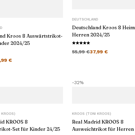
DEUTSCHLAND
Deutschland Kroos 8 Heimt
D
Herren 2024/25
nd Kroos 8 Auswärtstrikot-
inder 2024/25
Ursprünglicher Preis war: 55,99 €
Aktueller Preis ist: 37,99 €.
55,99
€
37,99
€
er Preis war: 55,99 €
Aktueller Preis ist: 35,99 €.
,99
€
-32%
 KROOS)
KROOS (TONI KROOS)
rid KROOS 8
Real Madrid KROOS 8
rikot-Set für Kinder 24/25
Ausweichtrikot für Herren