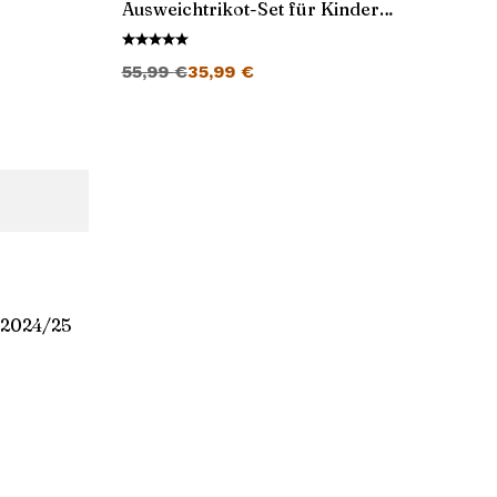
Ausweichtrikot-Set für Kinder
2024/25
Ursprünglicher Preis war: 55,99 €
Aktueller Preis ist: 35,99 €.
55,99
€
35,99
€
 2024/25