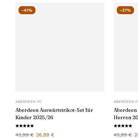
-41%
-37%
ABERDEEN FC
ABERDEEN F
Aberdeen Auswärtstrikot-Set für
Aberdeen 
Kinder 2025/26
Herren 2
45,99
€
26,99
€
45,99
€
2