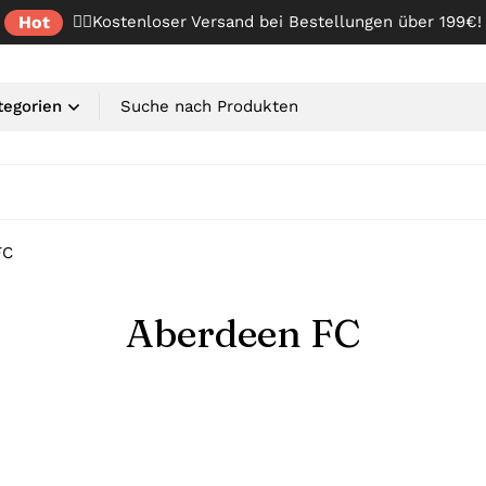
Hot
✌🏼Kostenloser Versand bei Bestellungen über 199€!
FC
Aberdeen FC