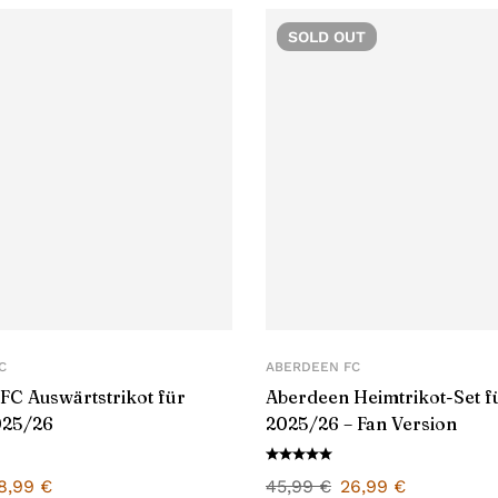
SOLD
OUT
C
ABERDEEN FC
FC Auswärtstrikot für
Aberdeen Heimtrikot-Set f
025/26
2025/26 – Fan Version
8,99
€
45,99
€
26,99
€