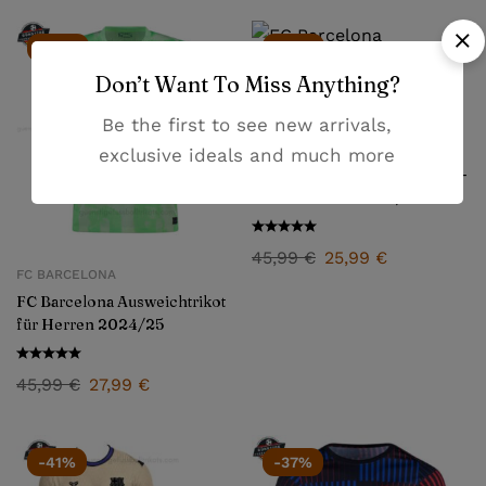
-39%
-43%
Don’t Want To Miss Anything?
Be the first to see new arrivals,
FC BARCELONA
exclusive ideals and much more
FC Barcelona Ausweichtrikot-
Set für Kinder 2024/25
45,99
€
25,99
€
FC BARCELONA
FC Barcelona Ausweichtrikot
für Herren 2024/25
45,99
€
27,99
€
-41%
-37%