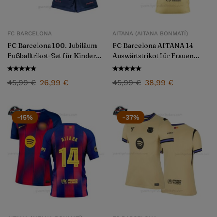
FC BARCELONA
AITANA (AITANA BONMATÍ)
FC Barcelona 100. Jubiläum
FC Barcelona AITANA 14
Fußballtrikot-Set für Kinder
Auswärtstrikot für Frauen
2025/26
2025/26
45,99
€
26,99
€
45,99
€
38,99
€
-15%
-37%