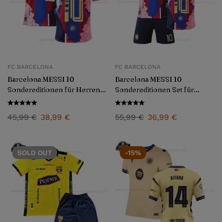
FC BARCELONA
FC BARCELONA
Barcelona MESSI 10
Barcelona MESSI 10
Sondereditionen für Herren
Sondereditionen Set für
2025/26 – Fan Version
Kinder 2025/26
45,99
€
38,99
€
55,99
€
36,99
€
SOLD
OUT
-15%