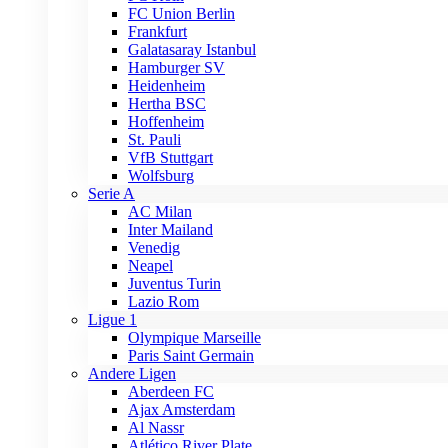
FC Union Berlin
Frankfurt
Galatasaray Istanbul
Hamburger SV
Heidenheim
Hertha BSC
Hoffenheim
St. Pauli
VfB Stuttgart
Wolfsburg
Serie A
AC Milan
Inter Mailand
Venedig
Neapel
Juventus Turin
Lazio Rom
Ligue 1
Olympique Marseille
Paris Saint Germain
Andere Ligen
Aberdeen FC
Ajax Amsterdam
Al Nassr
Atlético River Plate