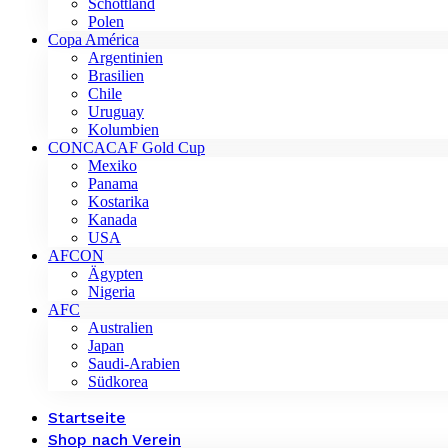
Schottland
Polen
Copa América
Argentinien
Brasilien
Chile
Uruguay
Kolumbien
CONCACAF Gold Cup
Mexiko
Panama
Kostarika
Kanada
USA
AFCON
Ägypten
Nigeria
AFC
Australien
Japan
Saudi-Arabien
Südkorea
Startseite
Shop nach Verein