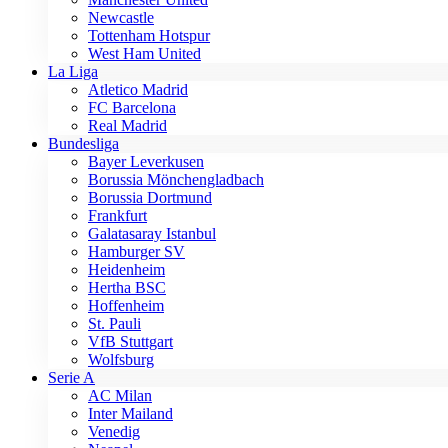
Newcastle
Tottenham Hotspur
West Ham United
La Liga
Atletico Madrid
FC Barcelona
Real Madrid
Bundesliga
Bayer Leverkusen
Borussia Mönchengladbach
Borussia Dortmund
Frankfurt
Galatasaray Istanbul
Hamburger SV
Heidenheim
Hertha BSC
Hoffenheim
St. Pauli
VfB Stuttgart
Wolfsburg
Serie A
AC Milan
Inter Mailand
Venedig