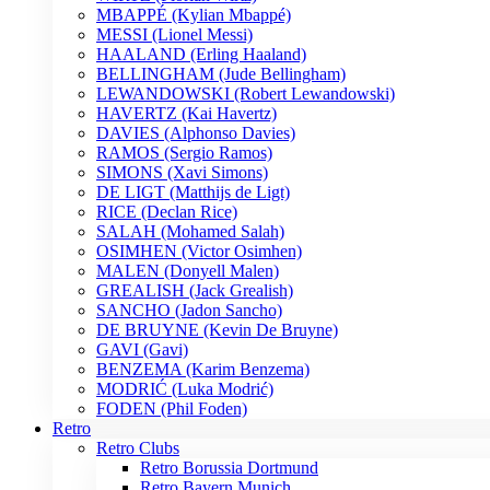
MBAPPÉ (Kylian Mbappé)
MESSI (Lionel Messi)
HAALAND (Erling Haaland)
BELLINGHAM (Jude Bellingham)
LEWANDOWSKI (Robert Lewandowski)
HAVERTZ (Kai Havertz)
DAVIES (Alphonso Davies)
RAMOS (Sergio Ramos)
SIMONS (Xavi Simons)
DE LIGT (Matthijs de Ligt)
RICE (Declan Rice)
SALAH (Mohamed Salah)
OSIMHEN (Victor Osimhen)
MALEN (Donyell Malen)
GREALISH (Jack Grealish)
SANCHO (Jadon Sancho)
DE BRUYNE (Kevin De Bruyne)
GAVI (Gavi)
BENZEMA (Karim Benzema)
MODRIĆ (Luka Modrić)
FODEN (Phil Foden)
Retro
Retro Clubs
Retro Borussia Dortmund
Retro Bayern Munich