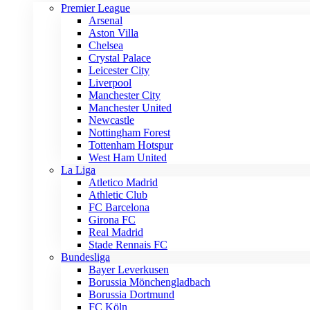
Premier League
Arsenal
Aston Villa
Chelsea
Crystal Palace
Leicester City
Liverpool
Manchester City
Manchester United
Newcastle
Nottingham Forest
Tottenham Hotspur
West Ham United
La Liga
Atletico Madrid
Athletic Club
FC Barcelona
Girona FC
Real Madrid
Stade Rennais FC
Bundesliga
Bayer Leverkusen
Borussia Mönchengladbach
Borussia Dortmund
FC Köln