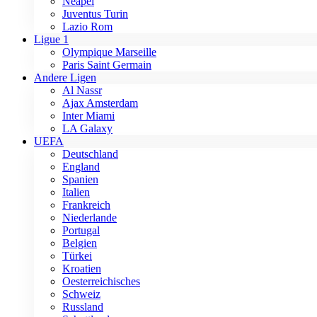
Neapel
Juventus Turin
Lazio Rom
Ligue 1
Olympique Marseille
Paris Saint Germain
Andere Ligen
Al Nassr
Ajax Amsterdam
Inter Miami
LA Galaxy
UEFA
Deutschland
England
Spanien
Italien
Frankreich
Niederlande
Portugal
Belgien
Türkei
Kroatien
Oesterreichisches
Schweiz
Russland