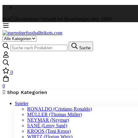
Hot
✌🏼Kostenloser Versand bei Bestellungen über 199€!
Select
a
Suche
Suche
Category
nach:
0
0
Shop Kategorien
Spieler
RONALDO (Cristiano Ronaldo)
MÜLLER (Thomas Müller)
NEYMAR (Neymar)
SANÉ (Leroy Sané)
KROOS (Toni Kroos)
WIRTZ (Florian Wirtz)