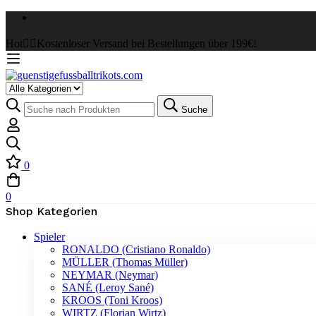
Hot
✌🏼Kostenloser Versand bei Bestellungen über 199€!
Suche
0
0
Shop Kategorien
Spieler
RONALDO (Cristiano Ronaldo)
MÜLLER (Thomas Müller)
NEYMAR (Neymar)
SANÉ (Leroy Sané)
KROOS (Toni Kroos)
WIRTZ (Florian Wirtz)