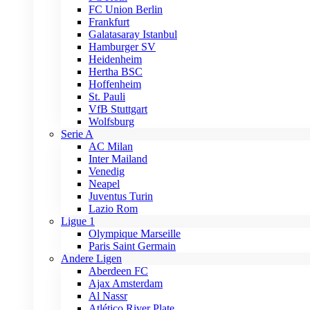
FC Union Berlin
Frankfurt
Galatasaray Istanbul
Hamburger SV
Heidenheim
Hertha BSC
Hoffenheim
St. Pauli
VfB Stuttgart
Wolfsburg
Serie A
AC Milan
Inter Mailand
Venedig
Neapel
Juventus Turin
Lazio Rom
Ligue 1
Olympique Marseille
Paris Saint Germain
Andere Ligen
Aberdeen FC
Ajax Amsterdam
Al Nassr
Atlético River Plate