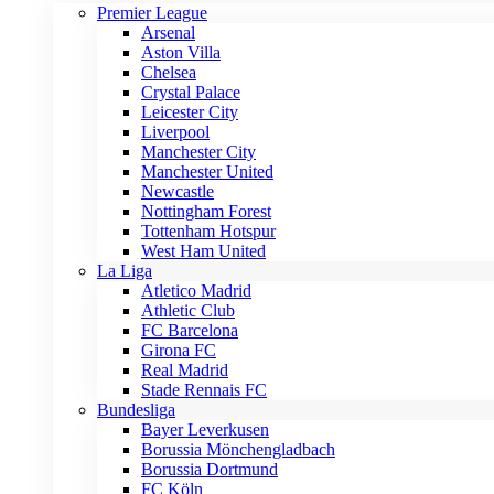
Premier League
Arsenal
Aston Villa
Chelsea
Crystal Palace
Leicester City
Liverpool
Manchester City
Manchester United
Newcastle
Nottingham Forest
Tottenham Hotspur
West Ham United
La Liga
Atletico Madrid
Athletic Club
FC Barcelona
Girona FC
Real Madrid
Stade Rennais FC
Bundesliga
Bayer Leverkusen
Borussia Mönchengladbach
Borussia Dortmund
FC Köln