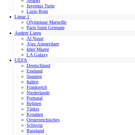
Neapel
Juventus Turin
Lazio Rom
Ligue 1
Olympique Marseille
Paris Saint Germain
Andere Ligen
Al Nassr
Ajax Amsterdam
Inter Miami
LA Galaxy
UEFA
Deutschland
England
Spanien
Italien
Frankreich
Niederlande
Portugal
Belgien
Türkei
Kroatien
Oesterreichisches
Schweiz
Russland