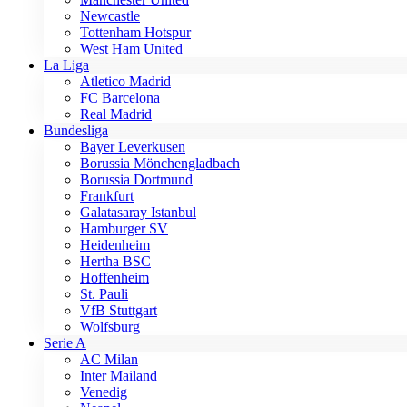
Newcastle
Tottenham Hotspur
West Ham United
La Liga
Atletico Madrid
FC Barcelona
Real Madrid
Bundesliga
Bayer Leverkusen
Borussia Mönchengladbach
Borussia Dortmund
Frankfurt
Galatasaray Istanbul
Hamburger SV
Heidenheim
Hertha BSC
Hoffenheim
St. Pauli
VfB Stuttgart
Wolfsburg
Serie A
AC Milan
Inter Mailand
Venedig