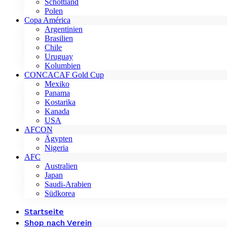
Schottland
Polen
Copa América
Argentinien
Brasilien
Chile
Uruguay
Kolumbien
CONCACAF Gold Cup
Mexiko
Panama
Kostarika
Kanada
USA
AFCON
Ägypten
Nigeria
AFC
Australien
Japan
Saudi-Arabien
Südkorea
Startseite
Shop nach Verein