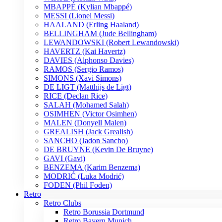
MBAPPÉ (Kylian Mbappé)
MESSI (Lionel Messi)
HAALAND (Erling Haaland)
BELLINGHAM (Jude Bellingham)
LEWANDOWSKI (Robert Lewandowski)
HAVERTZ (Kai Havertz)
DAVIES (Alphonso Davies)
RAMOS (Sergio Ramos)
SIMONS (Xavi Simons)
DE LIGT (Matthijs de Ligt)
RICE (Declan Rice)
SALAH (Mohamed Salah)
OSIMHEN (Victor Osimhen)
MALEN (Donyell Malen)
GREALISH (Jack Grealish)
SANCHO (Jadon Sancho)
DE BRUYNE (Kevin De Bruyne)
GAVI (Gavi)
BENZEMA (Karim Benzema)
MODRIĆ (Luka Modrić)
FODEN (Phil Foden)
Retro
Retro Clubs
Retro Borussia Dortmund
Retro Bayern Munich