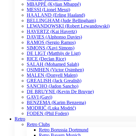
MBAPPÉ (Kylian Mbappé)
MESSI (Lionel Messi)
HAALAND (Erling Haaland)
BELLINGHAM (Jude Bellingham)
LEWANDOWSKI (Robert Lewandowski)
HAVERTZ (Kai Havertz)
DAVIES (Alphonso Davies)
RAMOS (Sergio Ramos)
SIMONS (Xavi Simons)
DE LIGT (Matthijs de Ligt)
RICE (Declan Rice)
SALAH (Mohamed Salah)
OSIMHEN (Victor Osimhen)
MALEN (Donyell Malen)
GREALISH (Jack Grealish)
SANCHO (Jadon Sancho)
DE BRUYNE (Kevin De Bruyne)
GAVI (Gavi)
BENZEMA (Karim Benzema)
MODRIĆ (Luka Modrić)
FODEN (Phil Foden)
Retro
Retro Clubs
Retro Borussia Dortmund
Retro Bayern Munich