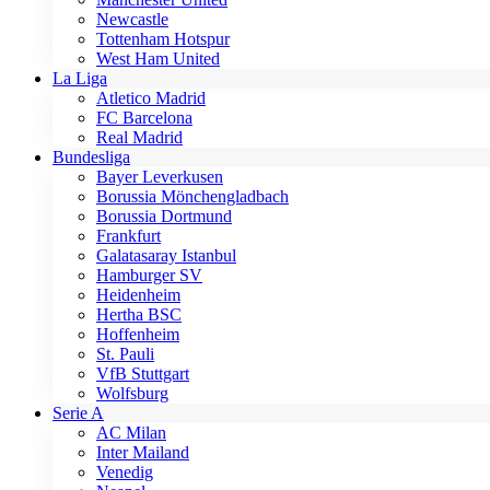
Newcastle
Tottenham Hotspur
West Ham United
La Liga
Atletico Madrid
FC Barcelona
Real Madrid
Bundesliga
Bayer Leverkusen
Borussia Mönchengladbach
Borussia Dortmund
Frankfurt
Galatasaray Istanbul
Hamburger SV
Heidenheim
Hertha BSC
Hoffenheim
St. Pauli
VfB Stuttgart
Wolfsburg
Serie A
AC Milan
Inter Mailand
Venedig