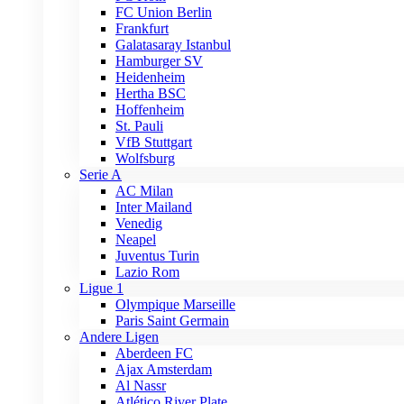
FC Union Berlin
Frankfurt
Galatasaray Istanbul
Hamburger SV
Heidenheim
Hertha BSC
Hoffenheim
St. Pauli
VfB Stuttgart
Wolfsburg
Serie A
AC Milan
Inter Mailand
Venedig
Neapel
Juventus Turin
Lazio Rom
Ligue 1
Olympique Marseille
Paris Saint Germain
Andere Ligen
Aberdeen FC
Ajax Amsterdam
Al Nassr
Atlético River Plate