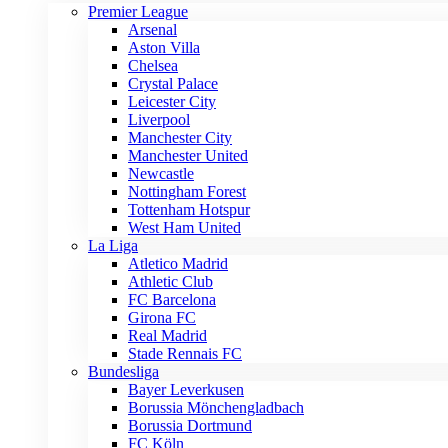
Premier League
Arsenal
Aston Villa
Chelsea
Crystal Palace
Leicester City
Liverpool
Manchester City
Manchester United
Newcastle
Nottingham Forest
Tottenham Hotspur
West Ham United
La Liga
Atletico Madrid
Athletic Club
FC Barcelona
Girona FC
Real Madrid
Stade Rennais FC
Bundesliga
Bayer Leverkusen
Borussia Mönchengladbach
Borussia Dortmund
FC Köln