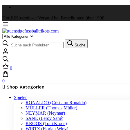
Hot
✌🏼Kostenloser Versand bei Bestellungen über 199€!
Select
a
Suche
Suche
Category
nach:
0
0
Shop Kategorien
Spieler
RONALDO (Cristiano Ronaldo)
MÜLLER (Thomas Müller)
NEYMAR (Neymar)
SANÉ (Leroy Sané)
KROOS (Toni Kroos)
WIRTZ (Florian Wirtz)