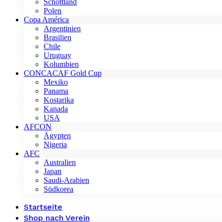
Schottland
Polen
Copa América
Argentinien
Brasilien
Chile
Uruguay
Kolumbien
CONCACAF Gold Cup
Mexiko
Panama
Kostarika
Kanada
USA
AFCON
Ägypten
Nigeria
AFC
Australien
Japan
Saudi-Arabien
Südkorea
Startseite
Shop nach Verein