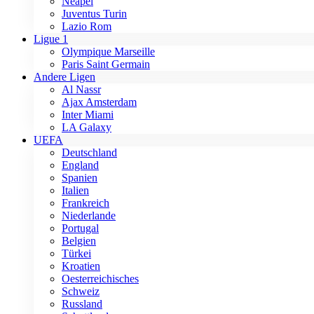
Neapel
Juventus Turin
Lazio Rom
Ligue 1
Olympique Marseille
Paris Saint Germain
Andere Ligen
Al Nassr
Ajax Amsterdam
Inter Miami
LA Galaxy
UEFA
Deutschland
England
Spanien
Italien
Frankreich
Niederlande
Portugal
Belgien
Türkei
Kroatien
Oesterreichisches
Schweiz
Russland