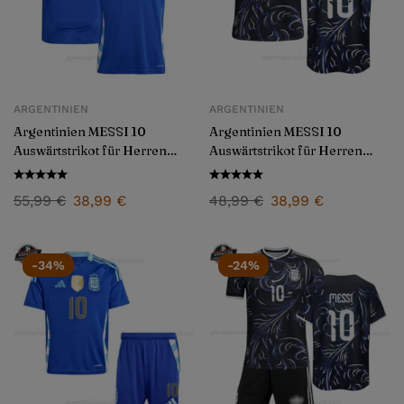
ARGENTINIEN
ARGENTINIEN
Argentinien MESSI 10
Argentinien MESSI 10
Auswärtstrikot für Herren
Auswärtstrikot für Herren
2024/25
2026/27
55,99
€
38,99
€
48,99
€
38,99
€
-34%
-24%