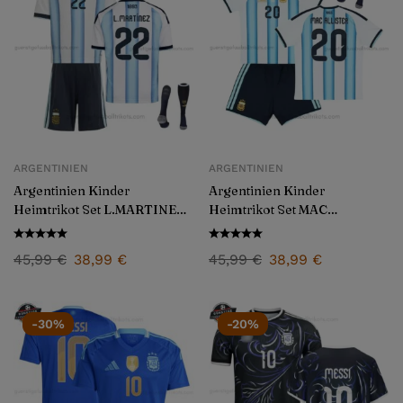
ARGENTINIEN
ARGENTINIEN
Argentinien Kinder
Argentinien Kinder
Heimtrikot Set L.MARTINEZ
Heimtrikot Set MAC
22 2026/27
ALLISTER 20 2026/27
45,99
€
38,99
€
45,99
€
38,99
€
-30%
-20%