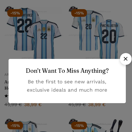
-15%
-15%
Don’t Want To Miss Anything?
ARGENTINIEN
ARGENTINIEN
Be the first to see new arrivals,
Argentinien Herren
Argentinien Herren
Heimtrikot L.MARTINEZ 22
Heimtrikot MAC ALLISTER
exclusive ideals and much more
2026/27
20 2026/27
45,99
€
38,99
€
45,99
€
38,99
€
-15%
-15%