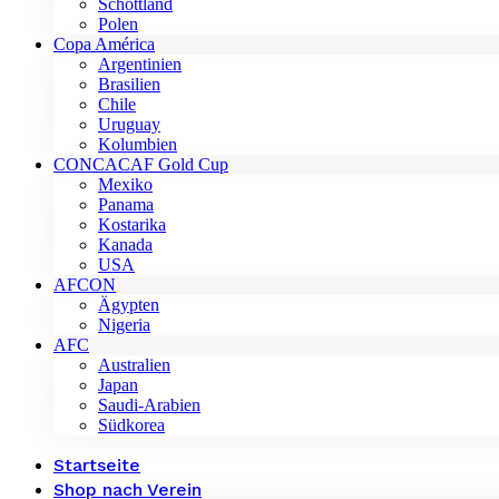
Schottland
Polen
Copa América
Argentinien
Brasilien
Chile
Uruguay
Kolumbien
CONCACAF Gold Cup
Mexiko
Panama
Kostarika
Kanada
USA
AFCON
Ägypten
Nigeria
AFC
Australien
Japan
Saudi-Arabien
Südkorea
Startseite
Shop nach Verein