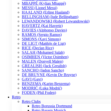
MBAPPÉ (Kylian Mbappé)
MESSI (Lionel Messi)
HAALAND (Erling Haaland)
BELLINGHAM (Jude Bellingham)
LEWANDOWSKI (Robert Lewandowski)
HAVERTZ (Kai Havertz)
DAVIES (Alphonso Davies)
RAMOS (Sergio Ramos)
SIMONS (Xavi Simons)
DE LIGT (Matthijs de Ligt)
RICE (Declan Rice)
SALAH (Mohamed Salah)
OSIMHEN (Victor Osimhen)
MALEN (Donyell Malen)
GREALISH (Jack Grealish)
SANCHO (Jadon Sancho)
DE BRUYNE (Kevin De Bruyne)
GAVI (Gavi)
BENZEMA (Karim Benzema)
MODRIĆ (Luka Modrić)
FODEN (Phil Foden)
Retro
Retro Clubs
Retro Borussia Dortmund
Retro Bayern Munich