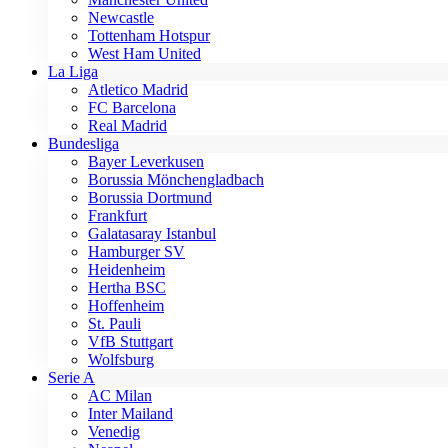
Newcastle
Tottenham Hotspur
West Ham United
La Liga
Atletico Madrid
FC Barcelona
Real Madrid
Bundesliga
Bayer Leverkusen
Borussia Mönchengladbach
Borussia Dortmund
Frankfurt
Galatasaray Istanbul
Hamburger SV
Heidenheim
Hertha BSC
Hoffenheim
St. Pauli
VfB Stuttgart
Wolfsburg
Serie A
AC Milan
Inter Mailand
Venedig