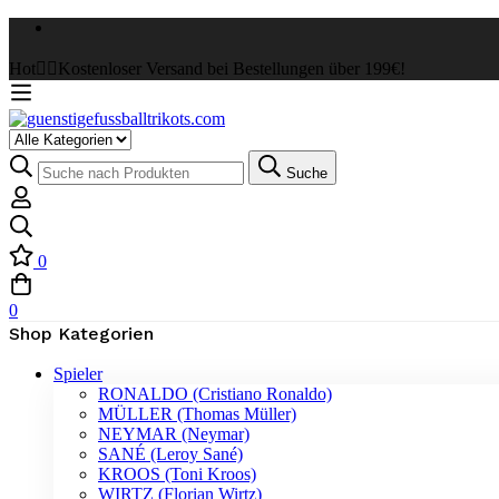
Hot
✌🏼Kostenloser Versand bei Bestellungen über 199€!
Select
a
Suche
Suche
Category
nach:
0
0
Shop Kategorien
Spieler
RONALDO (Cristiano Ronaldo)
MÜLLER (Thomas Müller)
NEYMAR (Neymar)
SANÉ (Leroy Sané)
KROOS (Toni Kroos)
WIRTZ (Florian Wirtz)