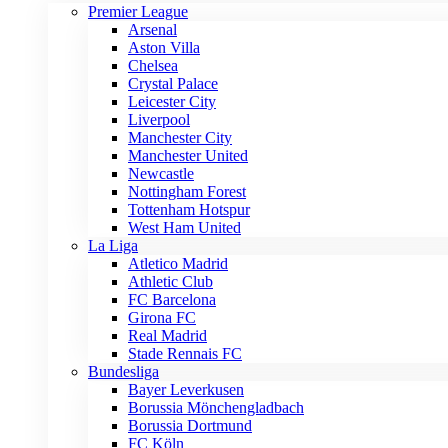
Premier League
Arsenal
Aston Villa
Chelsea
Crystal Palace
Leicester City
Liverpool
Manchester City
Manchester United
Newcastle
Nottingham Forest
Tottenham Hotspur
West Ham United
La Liga
Atletico Madrid
Athletic Club
FC Barcelona
Girona FC
Real Madrid
Stade Rennais FC
Bundesliga
Bayer Leverkusen
Borussia Mönchengladbach
Borussia Dortmund
FC Köln