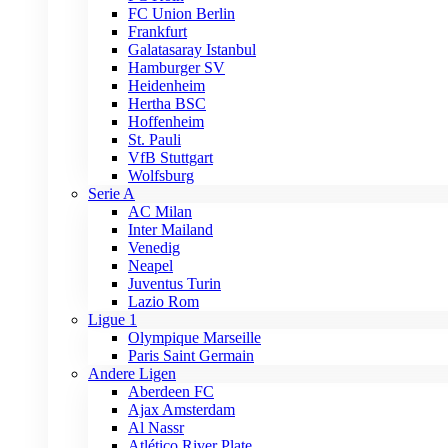
FC Union Berlin
Frankfurt
Galatasaray Istanbul
Hamburger SV
Heidenheim
Hertha BSC
Hoffenheim
St. Pauli
VfB Stuttgart
Wolfsburg
Serie A
AC Milan
Inter Mailand
Venedig
Neapel
Juventus Turin
Lazio Rom
Ligue 1
Olympique Marseille
Paris Saint Germain
Andere Ligen
Aberdeen FC
Ajax Amsterdam
Al Nassr
Atlético River Plate