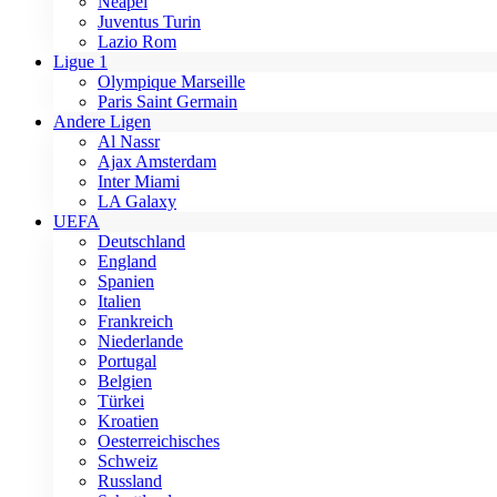
Neapel
Juventus Turin
Lazio Rom
Ligue 1
Olympique Marseille
Paris Saint Germain
Andere Ligen
Al Nassr
Ajax Amsterdam
Inter Miami
LA Galaxy
UEFA
Deutschland
England
Spanien
Italien
Frankreich
Niederlande
Portugal
Belgien
Türkei
Kroatien
Oesterreichisches
Schweiz
Russland