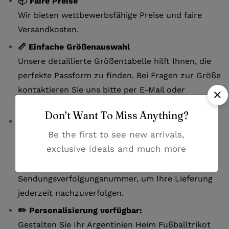
📦 Faire Preise
Wir bieten wettbewerbsfähige Preise und faire
Versandkosten.
📏 Einfache Größenauswahl
Unsere detaillierte Größentabelle hilft Ihnen, die
perfekte Passform zu finden. Bei Fragen zur Größe
kontaktieren Sie uns bitte per E-Mail oder
Whatsapp.
Don’t Want To Miss Anything?
🚚 Zuverlässige Lieferung
Be the first to see new arrivals,
Erhalten Sie Ihr Trikot innerhalb von 7-12
exclusive ideals and much more
Werktagen. Der Versand erfolgt mit DHL. Nach
dem Versand erhalten Sie eine
Sendungsverfolgungsnummer, um Ihre Lieferung
jederzeit nachzuverfolgen.
✏️ Personalisierung verfügbar:
Gestalten Sie Ihr Argentinien Heim Fußballtrikot