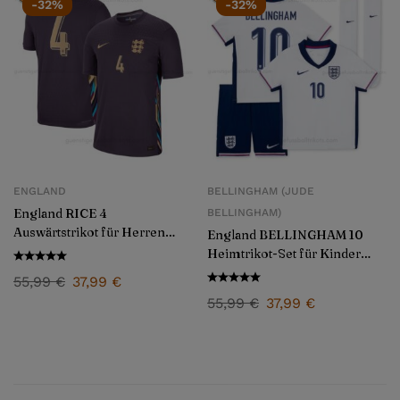
-32%
-32%
ENGLAND
BELLINGHAM (JUDE
England RICE 4
BELLINGHAM)
Auswärtstrikot für Herren
England BELLINGHAM 10
2024/25
Heimtrikot-Set für Kinder
2024/25
55,99
€
37,99
€
55,99
€
37,99
€