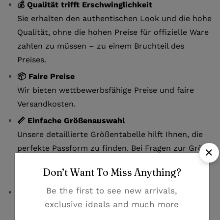
💰 Qualität trifft Erschwinglichkeit
Sie erhalten den authentischen Look und die hohe
Qualität, ohne die hohen Preise für offizielle Ware
zahlen zu müssen – zu einem Bruchteil des
Preises.
📦 Faire Preise
Wir bieten wettbewerbsfähige Preise und faire
Versandkosten.
📏 Einfache Größenauswahl
Unsere detaillierte Größentabelle hilft Ihnen, die
perfekte Passform zu finden. Bei Fragen zur Größe
kontaktieren Sie uns bitte per E-Mail oder
Don’t Want To Miss Anything?
Whatsapp.
Be the first to see new arrivals,
🚚 Zuverlässige Lieferung
exclusive ideals and much more
Erhalten Sie Ihr Trikot innerhalb von 7-12
Werktagen. Der Versand erfolgt mit DHL. Nach