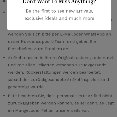
Don’t Want To Miss Anything?
6. Rücksendungen und Rückerstattungen
Be the first to see new arrivals,
Wir bieten eine Rückgaberichtlinie für fehlerhafte
exclusive ideals and much more
oder falsche Produkte innerhalb von 14 Tagen nach
Erhalt an. Um eine Rücksendung zu initiieren,
wenden Sie sich bitte per E-Mail oder WhatsApp an
unser Kundensupport-Team und geben Sie
Einzelheiten zum Problem an.
Artikel müssen in ihrem Originalzustand, unbenutzt
und mit allen Etiketten versehen zurückgesandt
werden. Rückerstattungen werden bearbeitet,
sobald der zurückgesendete Artikel inspiziert und
genehmigt wurde.
Bitte beachten Sie, dass personalisierte Artikel nicht
zurückgegeben werden können, es sei denn, es liegt
ein Mangel oder Fehler unsererseits vor.