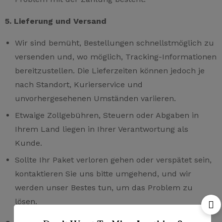
5. Lieferung und Versand
Wir sind bemüht, Bestellungen schnellstmöglich zu
versenden und, wo möglich, Tracking-Informationen
bereitzustellen. Die Lieferzeiten können jedoch je
nach Standort, Kurierservice und
unvorhergesehenen Umständen variieren.
Etwaige Zollgebühren, Steuern oder Abgaben in
Ihrem Land liegen in Ihrer Verantwortung als
Kunde.
Sollte Ihr Paket verloren gehen oder verspätet sein,
kontaktieren Sie uns bitte umgehend, und wir
werden unser Bestes tun, um das Problem zu
lösen.