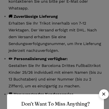
kontaktieren Sie uns bitte per E-Mail oder
Whatsapp.
🚚 Zuverlässige Lieferung
Erhalten Sie Ihr Trikot innerhalb von 7-12
Werktagen. Der Versand erfolgt mit DHL. Nach
dem Versand erhalten Sie eine
Sendungsverfolgungsnummer, um Ihre Lieferung
jederzeit nachzuverfolgen.
✏️ Personalisierung verfügbar:
Gestalten Sie Ihr Barcelona Drittes Fußballtrikot
Kinder 25/26 individuell mit einem Namen (bis zu
13 Buchstaben) und einer Nummer (bis zu 2
Ziffern), um es einzigartig zu machen.
💬 Hervorragender Kundenservice
Bei Fragen oder Problemen stehen wir Ihnen über
Don’t Want To Miss Anything?
Live-Chat, E-Mail oder Whatsapp zur Verfügung.