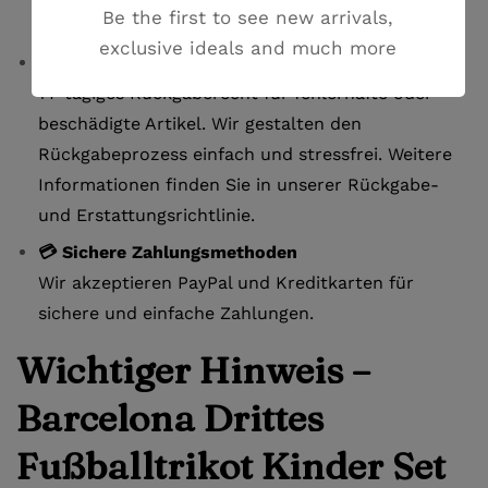
Be the first to see new arrivals,
Wir antworten innerhalb von 24 Stunden.
exclusive ideals and much more
🔄 Einfache Rückgabe
14-tägiges Rückgaberecht für fehlerhafte oder
beschädigte Artikel. Wir gestalten den
Rückgabeprozess einfach und stressfrei. Weitere
Informationen finden Sie in unserer Rückgabe-
und Erstattungsrichtlinie.
💳 Sichere Zahlungsmethoden
Wir akzeptieren PayPal und Kreditkarten für
sichere und einfache Zahlungen.
Wichtiger Hinweis –
Barcelona Drittes
Fußballtrikot Kinder Set