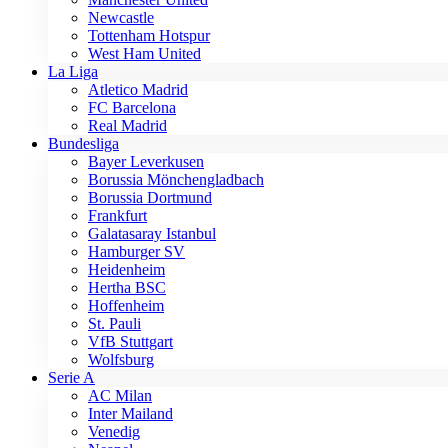
Newcastle
Tottenham Hotspur
West Ham United
La Liga
Atletico Madrid
FC Barcelona
Real Madrid
Bundesliga
Bayer Leverkusen
Borussia Mönchengladbach
Borussia Dortmund
Frankfurt
Galatasaray Istanbul
Hamburger SV
Heidenheim
Hertha BSC
Hoffenheim
St. Pauli
VfB Stuttgart
Wolfsburg
Serie A
AC Milan
Inter Mailand
Venedig