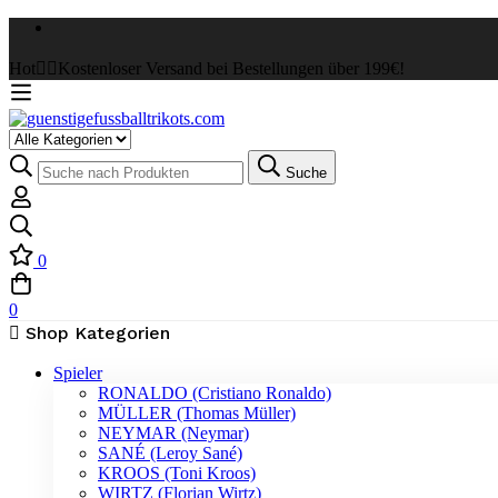
Hot
✌🏼Kostenloser Versand bei Bestellungen über 199€!
Select
a
Suche
Suche
Category
nach:
0
0
Shop Kategorien
Spieler
RONALDO (Cristiano Ronaldo)
MÜLLER (Thomas Müller)
NEYMAR (Neymar)
SANÉ (Leroy Sané)
KROOS (Toni Kroos)
WIRTZ (Florian Wirtz)