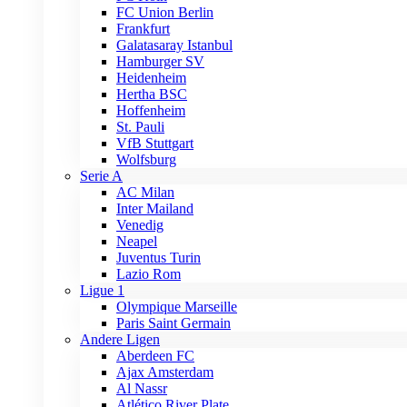
FC Union Berlin
Frankfurt
Galatasaray Istanbul
Hamburger SV
Heidenheim
Hertha BSC
Hoffenheim
St. Pauli
VfB Stuttgart
Wolfsburg
Serie A
AC Milan
Inter Mailand
Venedig
Neapel
Juventus Turin
Lazio Rom
Ligue 1
Olympique Marseille
Paris Saint Germain
Andere Ligen
Aberdeen FC
Ajax Amsterdam
Al Nassr
Atlético River Plate