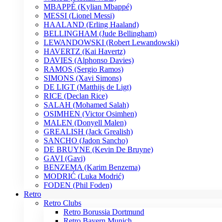
MBAPPÉ (Kylian Mbappé)
MESSI (Lionel Messi)
HAALAND (Erling Haaland)
BELLINGHAM (Jude Bellingham)
LEWANDOWSKI (Robert Lewandowski)
HAVERTZ (Kai Havertz)
DAVIES (Alphonso Davies)
RAMOS (Sergio Ramos)
SIMONS (Xavi Simons)
DE LIGT (Matthijs de Ligt)
RICE (Declan Rice)
SALAH (Mohamed Salah)
OSIMHEN (Victor Osimhen)
MALEN (Donyell Malen)
GREALISH (Jack Grealish)
SANCHO (Jadon Sancho)
DE BRUYNE (Kevin De Bruyne)
GAVI (Gavi)
BENZEMA (Karim Benzema)
MODRIĆ (Luka Modrić)
FODEN (Phil Foden)
Retro
Retro Clubs
Retro Borussia Dortmund
Retro Bayern Munich