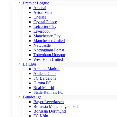
Premier League
Arsenal
Aston Villa
Chelsea
Crystal Palace
Leicester City
Liverpool
Manchester City
Manchester United
Newcastle
Nottingham Forest
Tottenham Hotspur
West Ham United
La Liga
Atletico Madrid
Athletic Club
FC Barcelona
Girona FC
Real Madrid
Stade Rennais FC
Bundesliga
Bayer Leverkusen
Borussia Mönchengladbach
Borussia Dortmund
FC Köln