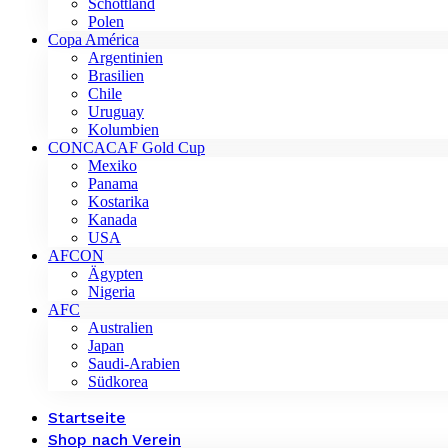
Schottland
Polen
Copa América
Argentinien
Brasilien
Chile
Uruguay
Kolumbien
CONCACAF Gold Cup
Mexiko
Panama
Kostarika
Kanada
USA
AFCON
Ägypten
Nigeria
AFC
Australien
Japan
Saudi-Arabien
Südkorea
Startseite
Shop nach Verein