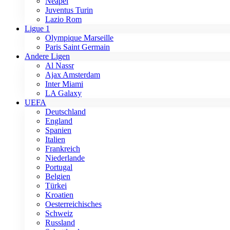
Neapel
Juventus Turin
Lazio Rom
Ligue 1
Olympique Marseille
Paris Saint Germain
Andere Ligen
Al Nassr
Ajax Amsterdam
Inter Miami
LA Galaxy
UEFA
Deutschland
England
Spanien
Italien
Frankreich
Niederlande
Portugal
Belgien
Türkei
Kroatien
Oesterreichisches
Schweiz
Russland