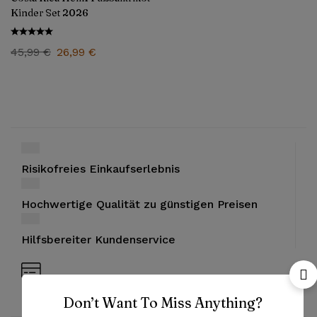
Kinder Set 2026
45,99
€
26,99
€
Risikofreies Einkaufserlebnis
Hochwertige Qualität zu günstigen Preisen
Hilfsbereiter Kundenservice
Bezahlung mit PayPal und Kreditkarten
Don’t Want To Miss Anything?