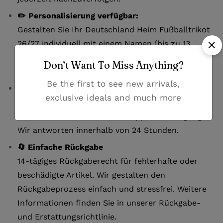
✏️ Personalisierung verfügbar:
Gestalten Sie Ihr Deutschland Heim Fußballtrikot
26/27 individuell mit einem Namen (bis zu 13
Buchstaben) und einer Nummer (bis zu 2 Ziffern),
Don’t Want To Miss Anything?
um es einzigartig zu machen.
Be the first to see new arrivals,
💬 Hervorragender Kundenservice
exclusive ideals and much more
Bei Fragen oder Problemen stehen wir Ihnen über
Live-Chat, E-Mail oder Whatsapp zur Verfügung.
Wir antworten innerhalb von 24 Stunden.
🔄 Einfache Rückgabe
14-tägiges Rückgaberecht für fehlerhafte oder
beschädigte Artikel. Wir gestalten den
Rückgabeprozess einfach und stressfrei. Weitere
Informationen finden Sie in unserer Rückgabe-
und Erstattungsrichtlinie.