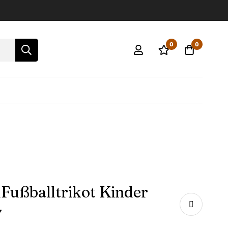
0
0
mFußballtrikot Kinder
7