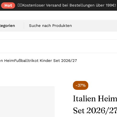
Hot
✌🏼Kostenloser Versand bei Bestellungen über 199€!
ien HeimFußballtrikot Kinder Set 2026/27
-37%
Italien Hei
Set 2026/2