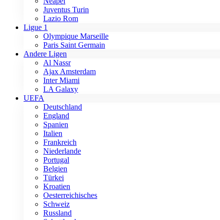
Neapel
Juventus Turin
Lazio Rom
Ligue 1
Olympique Marseille
Paris Saint Germain
Andere Ligen
Al Nassr
Ajax Amsterdam
Inter Miami
LA Galaxy
UEFA
Deutschland
England
Spanien
Italien
Frankreich
Niederlande
Portugal
Belgien
Türkei
Kroatien
Oesterreichisches
Schweiz
Russland