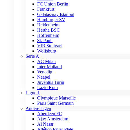
FC Union Berlin
Frankfurt
Galatasaray Istanbul
Hamburger SV
Heidenheim
Hertha BSC
Hoffenheim
St. Pauli
VfB Stuttgart
Wolfsburg
Serie A
AC Milan
Inter Mailand
Venedig
Neapel
Juventus Turin
Lazio Rom
Ligue 1
Olympique Marseille
Paris Saint Germain
Andere Ligen
Aberdeen FC
Ajax Amsterdam
Al Nassr
Atlético River Plate