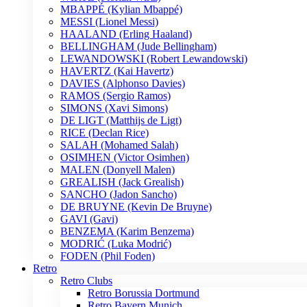
MBAPPÉ (Kylian Mbappé)
MESSI (Lionel Messi)
HAALAND (Erling Haaland)
BELLINGHAM (Jude Bellingham)
LEWANDOWSKI (Robert Lewandowski)
HAVERTZ (Kai Havertz)
DAVIES (Alphonso Davies)
RAMOS (Sergio Ramos)
SIMONS (Xavi Simons)
DE LIGT (Matthijs de Ligt)
RICE (Declan Rice)
SALAH (Mohamed Salah)
OSIMHEN (Victor Osimhen)
MALEN (Donyell Malen)
GREALISH (Jack Grealish)
SANCHO (Jadon Sancho)
DE BRUYNE (Kevin De Bruyne)
GAVI (Gavi)
BENZEMA (Karim Benzema)
MODRIĆ (Luka Modrić)
FODEN (Phil Foden)
Retro
Retro Clubs
Retro Borussia Dortmund
Retro Bayern Munich