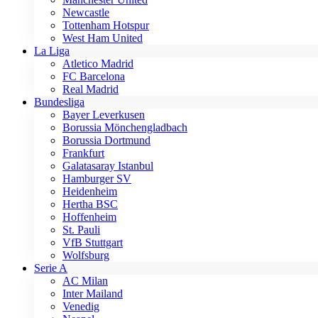
Newcastle
Tottenham Hotspur
West Ham United
La Liga
Atletico Madrid
FC Barcelona
Real Madrid
Bundesliga
Bayer Leverkusen
Borussia Mönchengladbach
Borussia Dortmund
Frankfurt
Galatasaray Istanbul
Hamburger SV
Heidenheim
Hertha BSC
Hoffenheim
St. Pauli
VfB Stuttgart
Wolfsburg
Serie A
AC Milan
Inter Mailand
Venedig