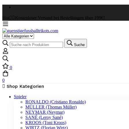
Hot
✌🏼Kostenloser Versand bei Bestellungen über 199€!
Select
a
Suche
Suche
Category
nach:
0
0
Shop Kategorien
Spieler
RONALDO (Cristiano Ronaldo)
MÜLLER (Thomas Müller)
NEYMAR (Neymar)
SANÉ (Leroy Sané)
KROOS (Toni Kroos)
WIRTZ (Florian Wirtz)