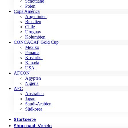
Schottland
Polen
Copa América
Argentinien
Brasilien
Chile
Uruguay
Kolumbien
CONCACAF Gold Cup
Mexiko
Panama
Kostarika
Kanada
USA
AFCON
Ägypten
Nigeria
AFC
Australien
Japan
Saudi-Arabien
Südkorea
Startseite
Shop nach Verein