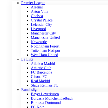
Premier League
Arsenal
Aston Villa
Chelsea
Crystal Palace
Leicester City
Liverpool
Manchester City
Manchester United
Newcastle
Nottingham Forest
Tottenham Hotspur
West Ham United
La Liga
Atletico Madrid
Athletic Club
FC Barcelona
Girona FC
Real Madrid
Stade Rennais FC
Bundesliga
Bayer Leverkusen
Borussia Mönchengladbach
Borussia Dortmund
FC Köln