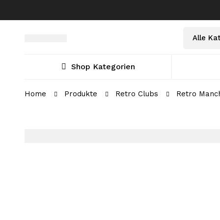
Select
Suche
a
nach:
Category
Shop Kategorien
Home
Produkte
Retro Clubs
Retro Manch