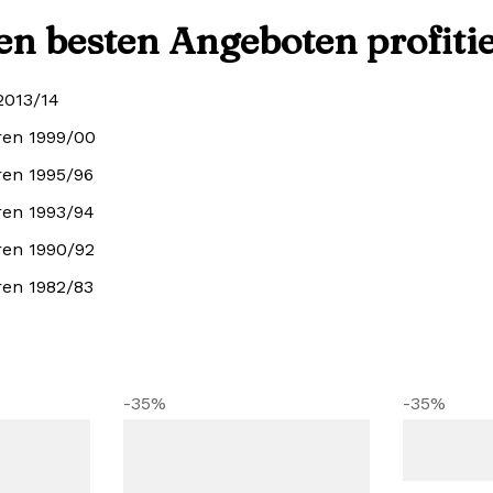
den besten Angeboten profiti
2013/14
ren 1999/00
ren 1995/96
ren 1993/94
ren 1990/92
ren 1982/83
-35%
-35%