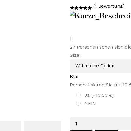
Preis
Preis
(1 Bewertung)
war:
ist:
45,99 €
29,99 €.
27
Personen sehen sich di
Size
:
Klar
Personalisieren Sie für 10 
Ja
[+10,00 €]
NEIN
Menge