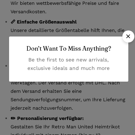
Wir bieten wettbewerbsfähige Preise und faire
Versandkosten.
📏 Einfache Größenauswahl
Unsere detaillierte Größentabelle hilft Ihnen, die
perfekte Passform zu finden. Bei Fragen zur Größe
kontaktieren Sie uns bitte per E-Mail oder
Don’t Want To Miss Anything?
Whatsapp.
Be the first to see new arrivals,
🚚 Zuverlässige Lieferung
exclusive ideals and much more
Erhalten Sie Ihr Trikot innerhalb von 7-12
Werktagen. Der Versand erfolgt mit DHL. Nach
dem Versand erhalten Sie eine
Sendungsverfolgungsnummer, um Ihre Lieferung
jederzeit nachzuverfolgen.
✏️ Personalisierung verfügbar:
Gestalten Sie Ihr Retro Man United Heimtrikot