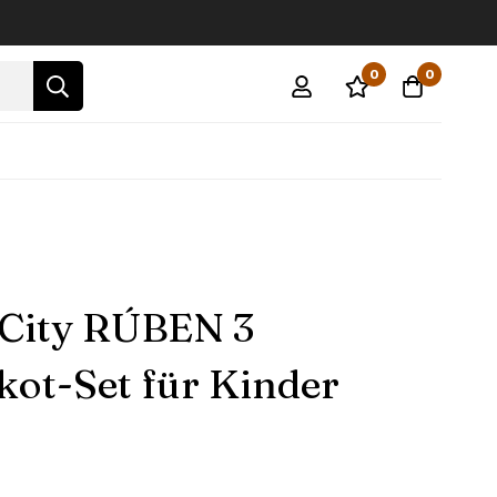
0
0
 City RÚBEN 3
kot-Set für Kinder