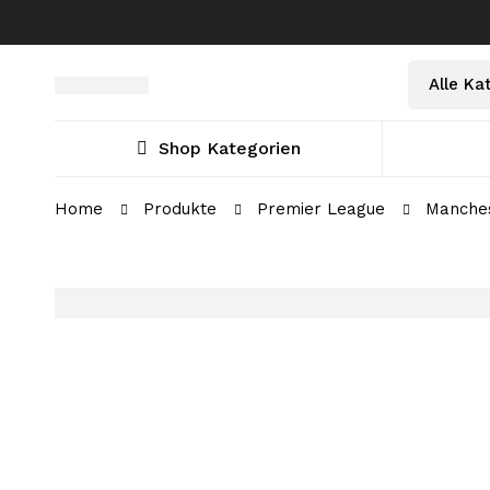
Select
Suche
a
nach:
Category
Shop Kategorien
Home
Produkte
Premier League
Manches