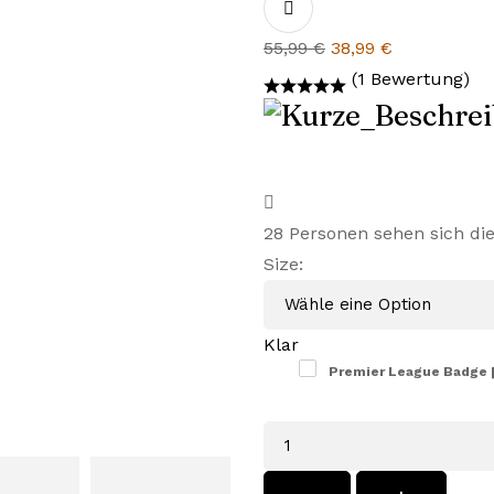
Ursprünglicher
Aktueller
55,99
€
38,99
€
Preis
Preis
(1 Bewertung)
war:
ist:
55,99 €
38,99 €.
28
Personen sehen sich di
Size
:
Klar
Premier League Badge
Menge