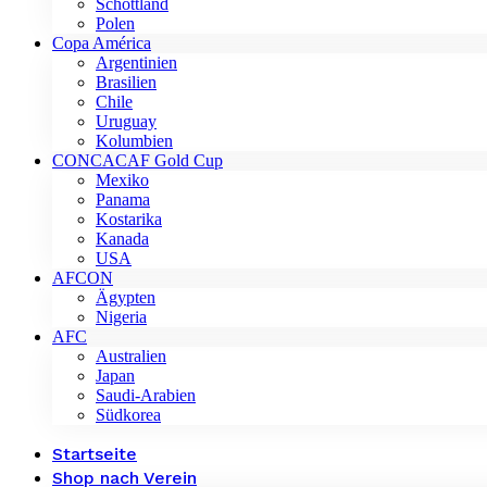
Schottland
Polen
Copa América
Argentinien
Brasilien
Chile
Uruguay
Kolumbien
CONCACAF Gold Cup
Mexiko
Panama
Kostarika
Kanada
USA
AFCON
Ägypten
Nigeria
AFC
Australien
Japan
Saudi-Arabien
Südkorea
Startseite
Shop nach Verein