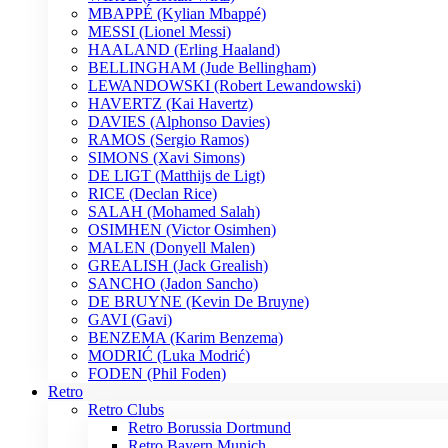
MBAPPÉ (Kylian Mbappé)
MESSI (Lionel Messi)
HAALAND (Erling Haaland)
BELLINGHAM (Jude Bellingham)
LEWANDOWSKI (Robert Lewandowski)
HAVERTZ (Kai Havertz)
DAVIES (Alphonso Davies)
RAMOS (Sergio Ramos)
SIMONS (Xavi Simons)
DE LIGT (Matthijs de Ligt)
RICE (Declan Rice)
SALAH (Mohamed Salah)
OSIMHEN (Victor Osimhen)
MALEN (Donyell Malen)
GREALISH (Jack Grealish)
SANCHO (Jadon Sancho)
DE BRUYNE (Kevin De Bruyne)
GAVI (Gavi)
BENZEMA (Karim Benzema)
MODRIĆ (Luka Modrić)
FODEN (Phil Foden)
Retro
Retro Clubs
Retro Borussia Dortmund
Retro Bayern Munich