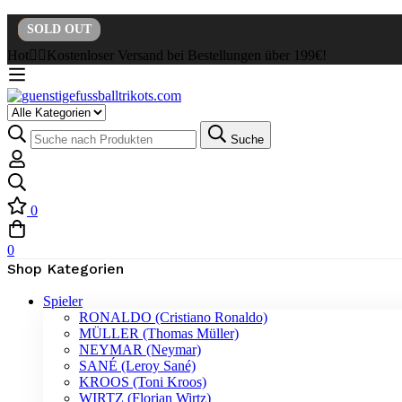
SOLD
-39%
-39%
-43%
-39%
OUT
Hot
✌🏼Kostenloser Versand bei Bestellungen über 199€!
Suche
0
0
Shop Kategorien
Spieler
RONALDO (Cristiano Ronaldo)
MÜLLER (Thomas Müller)
NEYMAR (Neymar)
SANÉ (Leroy Sané)
KROOS (Toni Kroos)
WIRTZ (Florian Wirtz)