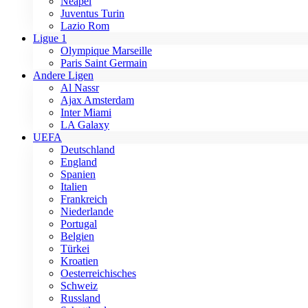
Neapel
Juventus Turin
Lazio Rom
Ligue 1
Olympique Marseille
Paris Saint Germain
Andere Ligen
Al Nassr
Ajax Amsterdam
Inter Miami
LA Galaxy
UEFA
Deutschland
England
Spanien
Italien
Frankreich
Niederlande
Portugal
Belgien
Türkei
Kroatien
Oesterreichisches
Schweiz
Russland