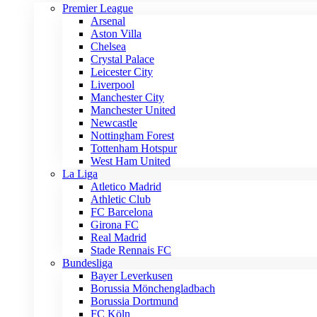
Premier League
Arsenal
Aston Villa
Chelsea
Crystal Palace
Leicester City
Liverpool
Manchester City
Manchester United
Newcastle
Nottingham Forest
Tottenham Hotspur
West Ham United
La Liga
Atletico Madrid
Athletic Club
FC Barcelona
Girona FC
Real Madrid
Stade Rennais FC
Bundesliga
Bayer Leverkusen
Borussia Mönchengladbach
Borussia Dortmund
FC Köln