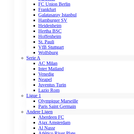
FC Union Berlin
Frankfurt
Galatasaray Istanbul
Hamburger SV
Heidenheim
Hertha BSC
Hoffenheim
St. Pauli
VfB Stuttgart
Wolfsburg
Serie A
AC Milan
Inter Mailand
Venedig
Neapel
Juventus Turin
Lazio Rom
Ligue 1
Olympique Marseille
Paris Saint Germain
Andere Ligen
Aberdeen FC
Ajax Amsterdam
Al Nassr
Atlético River Plate