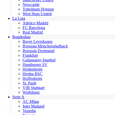
Newcastle
Tottenham Hotspur
West Ham United
La Liga
Atletico Madrid
FC Barcelona
Real Madrid
Bundesliga
Bayer Leverkusen
Borussia Mönchengladbach
Borussia Dortmund
Frankfurt
Galatasaray Istanbul
Hamburger SV
Heidenheim
Hertha BSC
Hoffenheim
St. Pauli
VfB Stuttgart
Wolfsburg
Serie A
AC Milan
Inter Mailand
Venedig