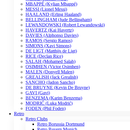
MBAPPÉ (Kylian Mbappé)
MESSI (Lionel Messi)
HAALAND (Erling Haaland)
BELLINGHAM (Jude Bellingham)
LEWANDOWSKI (Robert Lewandowski)
HAVERTZ (Kai Havertz)
DAVIES (Alphonso Davies)
RAMOS (Sergio Ramos)
SIMONS (Xavi Simons)
DE LIGT (Matthijs de Ligt)
RICE (Declan Rice)
SALAH (Mohamed Salah)
OSIMHEN (Victor Osimhen)
MALEN (Donyell Malen)
GREALISH (Jack Grealish)
SANCHO (Jadon Sancho)
DE BRUYNE (Kevin De Bruyne)
GAVI (Gavi)
BENZEMA (Karim Benzema)
MODRIĆ (Luka Modrić)
FODEN (Phil Foden)
Retro
Retro Clubs
Retro Borussia Dortmund
Retro Bayern Munich