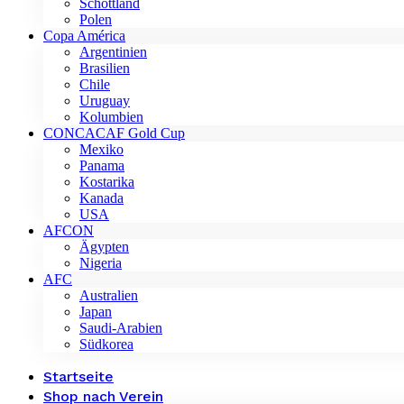
Schottland
Polen
Copa América
Argentinien
Brasilien
Chile
Uruguay
Kolumbien
CONCACAF Gold Cup
Mexiko
Panama
Kostarika
Kanada
USA
AFCON
Ägypten
Nigeria
AFC
Australien
Japan
Saudi-Arabien
Südkorea
Startseite
Shop nach Verein