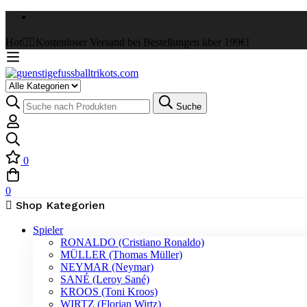
Hot
✌🏼Kostenloser Versand bei Bestellungen über 199€!
Select
a
Suche
Suche
Category
nach:
0
0
Shop Kategorien
Spieler
RONALDO (Cristiano Ronaldo)
MÜLLER (Thomas Müller)
NEYMAR (Neymar)
SANÉ (Leroy Sané)
KROOS (Toni Kroos)
WIRTZ (Florian Wirtz)