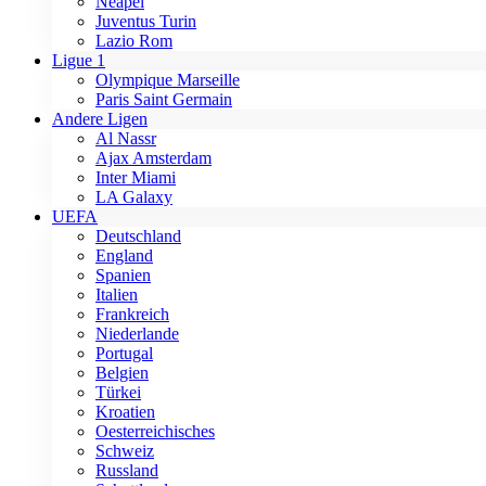
Neapel
Juventus Turin
Lazio Rom
Ligue 1
Olympique Marseille
Paris Saint Germain
Andere Ligen
Al Nassr
Ajax Amsterdam
Inter Miami
LA Galaxy
UEFA
Deutschland
England
Spanien
Italien
Frankreich
Niederlande
Portugal
Belgien
Türkei
Kroatien
Oesterreichisches
Schweiz
Russland