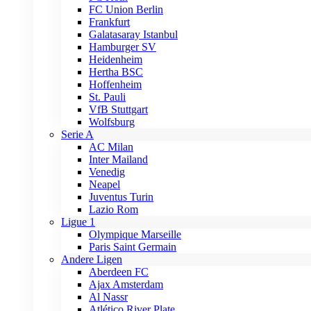
FC Union Berlin
Frankfurt
Galatasaray Istanbul
Hamburger SV
Heidenheim
Hertha BSC
Hoffenheim
St. Pauli
VfB Stuttgart
Wolfsburg
Serie A
AC Milan
Inter Mailand
Venedig
Neapel
Juventus Turin
Lazio Rom
Ligue 1
Olympique Marseille
Paris Saint Germain
Andere Ligen
Aberdeen FC
Ajax Amsterdam
Al Nassr
Atlético River Plate