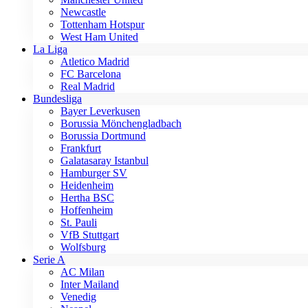
Newcastle
Tottenham Hotspur
West Ham United
La Liga
Atletico Madrid
FC Barcelona
Real Madrid
Bundesliga
Bayer Leverkusen
Borussia Mönchengladbach
Borussia Dortmund
Frankfurt
Galatasaray Istanbul
Hamburger SV
Heidenheim
Hertha BSC
Hoffenheim
St. Pauli
VfB Stuttgart
Wolfsburg
Serie A
AC Milan
Inter Mailand
Venedig