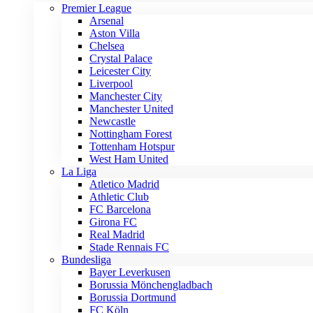
Premier League
Arsenal
Aston Villa
Chelsea
Crystal Palace
Leicester City
Liverpool
Manchester City
Manchester United
Newcastle
Nottingham Forest
Tottenham Hotspur
West Ham United
La Liga
Atletico Madrid
Athletic Club
FC Barcelona
Girona FC
Real Madrid
Stade Rennais FC
Bundesliga
Bayer Leverkusen
Borussia Mönchengladbach
Borussia Dortmund
FC Köln