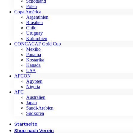
Schottland
Polen
Copa América
Argentinien
Brasilien
Chile
Uruguay
Kolumbien
CONCACAF Gold Cup
Mexiko
Panama
Kostarika
Kanada
USA
AFCON
Ägypten
Nigeria
AFC
Australien
Japan
Saudi-Arabien
Südkorea
Startseite
Shop nach Verein