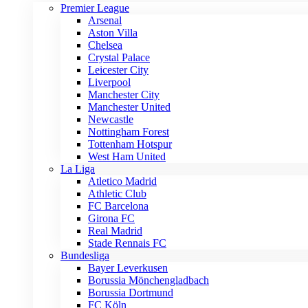
Premier League
Arsenal
Aston Villa
Chelsea
Crystal Palace
Leicester City
Liverpool
Manchester City
Manchester United
Newcastle
Nottingham Forest
Tottenham Hotspur
West Ham United
La Liga
Atletico Madrid
Athletic Club
FC Barcelona
Girona FC
Real Madrid
Stade Rennais FC
Bundesliga
Bayer Leverkusen
Borussia Mönchengladbach
Borussia Dortmund
FC Köln