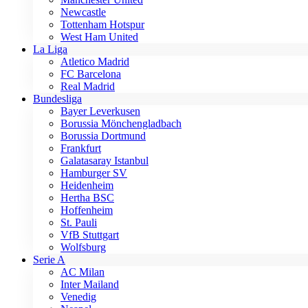
Newcastle
Tottenham Hotspur
West Ham United
La Liga
Atletico Madrid
FC Barcelona
Real Madrid
Bundesliga
Bayer Leverkusen
Borussia Mönchengladbach
Borussia Dortmund
Frankfurt
Galatasaray Istanbul
Hamburger SV
Heidenheim
Hertha BSC
Hoffenheim
St. Pauli
VfB Stuttgart
Wolfsburg
Serie A
AC Milan
Inter Mailand
Venedig