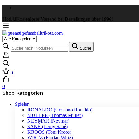
Hot
✌🏼Kostenloser Versand bei Bestellungen über 199€!
Select
a
Suche
Suche
Category
nach:
0
0
Shop Kategorien
Spieler
RONALDO (Cristiano Ronaldo)
MÜLLER (Thomas Müller)
NEYMAR (Neymar)
SANÉ (Leroy Sané)
KROOS (Toni Kroos)
WIRTZ (Florian Wirtz)