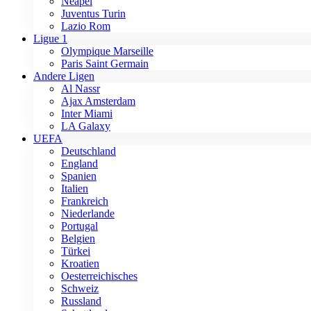
Neapel
Juventus Turin
Lazio Rom
Ligue 1
Olympique Marseille
Paris Saint Germain
Andere Ligen
Al Nassr
Ajax Amsterdam
Inter Miami
LA Galaxy
UEFA
Deutschland
England
Spanien
Italien
Frankreich
Niederlande
Portugal
Belgien
Türkei
Kroatien
Oesterreichisches
Schweiz
Russland