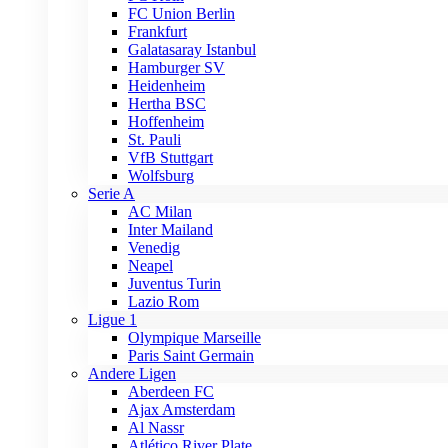
FC Union Berlin
Frankfurt
Galatasaray Istanbul
Hamburger SV
Heidenheim
Hertha BSC
Hoffenheim
St. Pauli
VfB Stuttgart
Wolfsburg
Serie A
AC Milan
Inter Mailand
Venedig
Neapel
Juventus Turin
Lazio Rom
Ligue 1
Olympique Marseille
Paris Saint Germain
Andere Ligen
Aberdeen FC
Ajax Amsterdam
Al Nassr
Atlético River Plate