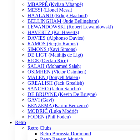
MBAPPÉ (Kylian Mbappé)
MESSI (Lionel Messi)
HAALAND (Erling Haaland)
BELLINGHAM (Jude Bellingham)
LEWANDOWSKI (Robert Lewandowski)
HAVERTZ (Kai Havertz)
DAVIES (Alphonso Davies)
RAMOS (Sergio Ramos)
SIMONS (Xavi Simons)
DE LIGT (Matthijs de Ligt)
RICE (Declan Rice)
SALAH (Mohamed Salah)
OSIMHEN (Victor Osimhen)
MALEN (Donyell Malen)
GREALISH (Jack Grealish)
SANCHO (Jadon Sancho)
DE BRUYNE (Kevin De Bruyne)
GAVI (Gavi)
BENZEMA (Karim Benzema)
MODRIĆ (Luka Modrić)
FODEN (Phil Foden)
Retro
Retro Clubs
Retro Borussia Dortmund
Retro Bayern Munich