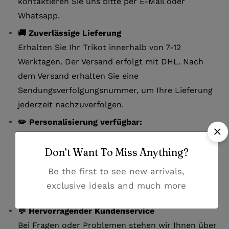
kontaktieren Sie uns bitte per E-Mail oder
Whatsapp.
🚚 Zuverlässige Lieferung
Erhalten Sie Ihr Trikot innerhalb von 7-12
Werktagen. Der Versand erfolgt mit DHL. Nach
dem Versand erhalten Sie eine
Sendungsverfolgungsnummer, um Ihre Lieferung
jederzeit nachzuverfolgen.
✏️ Personalisierung verfügbar:
Gestalten Sie Ihr Real Madrid Schwarzer Drache
Sonder Fußballtrikot Kinder 25/26 individuell mit
Don’t Want To Miss Anything?
einem Namen (bis zu 13 Buchstaben) und einer
Be the first to see new arrivals,
Nummer (bis zu 2 Ziffern), um es einzigartig zu
exclusive ideals and much more
machen.
💬 Hervorragender Kundenservice
Bei Fragen oder Problemen stehen wir Ihnen über