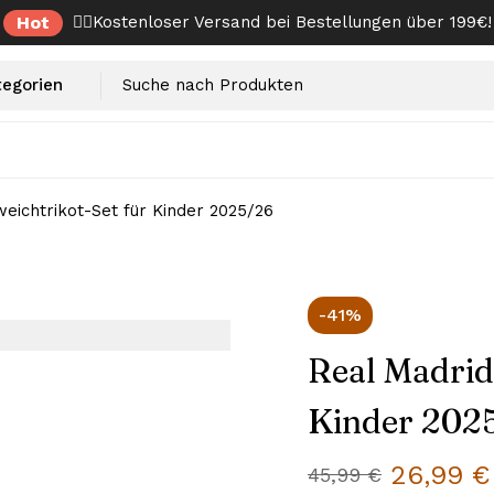
Hot
✌🏼Kostenloser Versand bei Bestellungen über 199€!
eichtrikot-Set für Kinder 2025/26
-41%
Real Madrid
Kinder 202
26,99
€
45,99
€