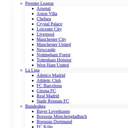
Premier League
Arsenal
Aston Villa
Chelsea
Crystal Palace
Leicester City
Liverpool
Manchester City
Manchester United
Newcastle
Nottingham Forest
Tottenham Hotspur
West Ham United
La Liga
Atletico Madrid
Athletic Club
FC Barcelona
Girona FC
Real Madrid
Stade Rennais FC
Bundesliga
Bayer Leverkusen
Borussia Mönchengladbach
Borussia Dortmund
FC Köln