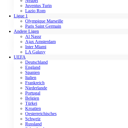
Neapel
Juventus Turin
Lazio Rom
Ligue 1
Olympique Marseille
Paris Saint Germain
Andere Ligen
Al Nassr
Ajax Amsterdam
Inter Miami
LA Galaxy
UEFA
Deutschland
England
Spanien
Italien
Frankreich
Niederlande
Portugal
Belgien
Türkei
Kroatien
Oesterreichisches
Schweiz
Russland