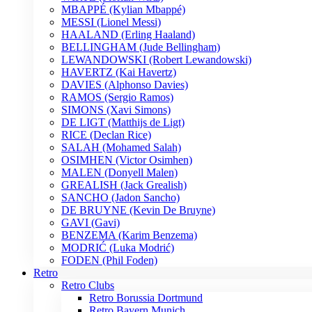
MBAPPÉ (Kylian Mbappé)
MESSI (Lionel Messi)
HAALAND (Erling Haaland)
BELLINGHAM (Jude Bellingham)
LEWANDOWSKI (Robert Lewandowski)
HAVERTZ (Kai Havertz)
DAVIES (Alphonso Davies)
RAMOS (Sergio Ramos)
SIMONS (Xavi Simons)
DE LIGT (Matthijs de Ligt)
RICE (Declan Rice)
SALAH (Mohamed Salah)
OSIMHEN (Victor Osimhen)
MALEN (Donyell Malen)
GREALISH (Jack Grealish)
SANCHO (Jadon Sancho)
DE BRUYNE (Kevin De Bruyne)
GAVI (Gavi)
BENZEMA (Karim Benzema)
MODRIĆ (Luka Modrić)
FODEN (Phil Foden)
Retro
Retro Clubs
Retro Borussia Dortmund
Retro Bayern Munich