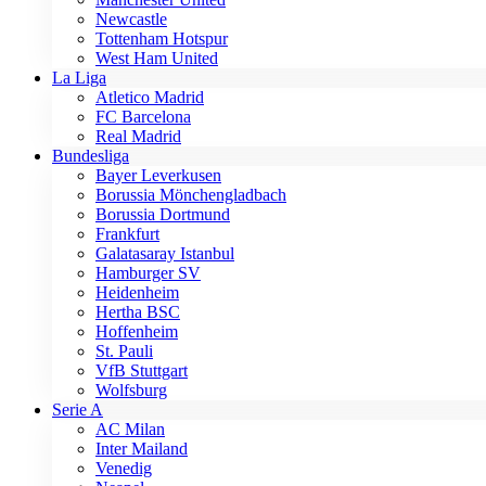
Newcastle
Tottenham Hotspur
West Ham United
La Liga
Atletico Madrid
FC Barcelona
Real Madrid
Bundesliga
Bayer Leverkusen
Borussia Mönchengladbach
Borussia Dortmund
Frankfurt
Galatasaray Istanbul
Hamburger SV
Heidenheim
Hertha BSC
Hoffenheim
St. Pauli
VfB Stuttgart
Wolfsburg
Serie A
AC Milan
Inter Mailand
Venedig