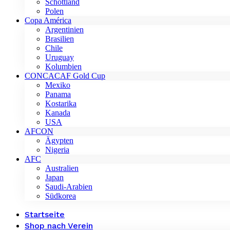
Schottland
Polen
Copa América
Argentinien
Brasilien
Chile
Uruguay
Kolumbien
CONCACAF Gold Cup
Mexiko
Panama
Kostarika
Kanada
USA
AFCON
Ägypten
Nigeria
AFC
Australien
Japan
Saudi-Arabien
Südkorea
Startseite
Shop nach Verein