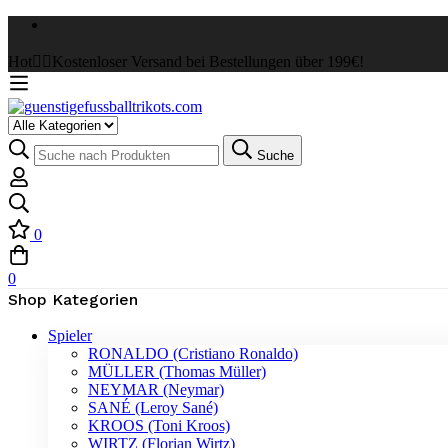
Hot
✌🏼Kostenloser Versand bei Bestellungen über 199€!
Suche
0
0
Shop Kategorien
Spieler
RONALDO (Cristiano Ronaldo)
MÜLLER (Thomas Müller)
NEYMAR (Neymar)
SANÉ (Leroy Sané)
KROOS (Toni Kroos)
WIRTZ (Florian Wirtz)