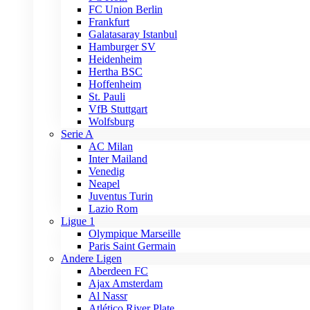
FC Union Berlin
Frankfurt
Galatasaray Istanbul
Hamburger SV
Heidenheim
Hertha BSC
Hoffenheim
St. Pauli
VfB Stuttgart
Wolfsburg
Serie A
AC Milan
Inter Mailand
Venedig
Neapel
Juventus Turin
Lazio Rom
Ligue 1
Olympique Marseille
Paris Saint Germain
Andere Ligen
Aberdeen FC
Ajax Amsterdam
Al Nassr
Atlético River Plate