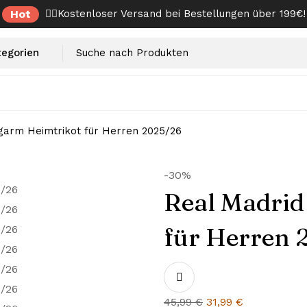
Hot
✌🏼Kostenloser Versand bei Bestellungen über 199€!
garm Heimtrikot für Herren 2025/26
-30%
Real Madrid
für Herren 
Ursprünglicher
Aktueller
45,99
€
31,99
€