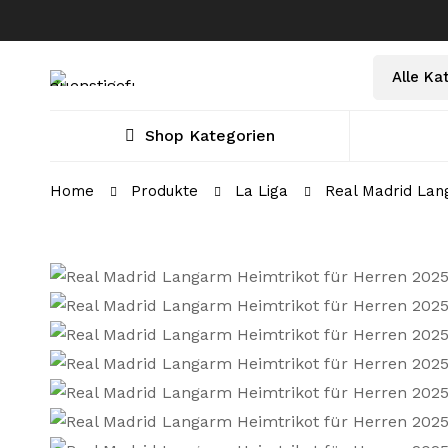
Select
Suche
a
nach:
Category
Shop Kategorien
Home
Produkte
La Liga
Real Madrid Lan