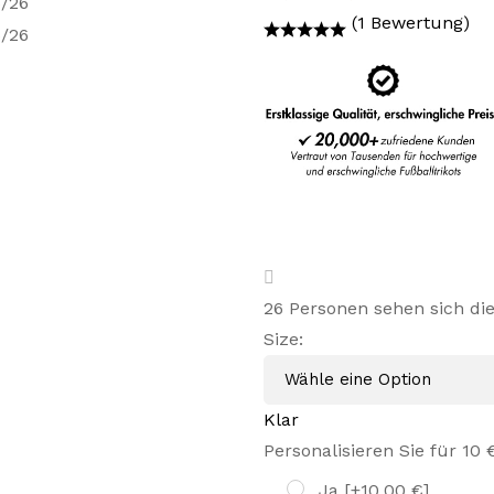
Preis
Preis
(1 Bewertung)
war:
ist:
45,99 €
31,99 €.
26
Personen sehen sich di
Size
:
Klar
Personalisieren Sie für 10 
Ja
[+10,00 €]