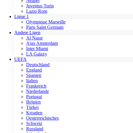
Neapel
Juventus Turin
Lazio Rom
Ligue 1
Olympique Marseille
Paris Saint Germain
Andere Ligen
Al Nassr
Ajax Amsterdam
Inter Miami
LA Galaxy
UEFA
Deutschland
England
Spanien
Italien
Frankreich
Niederlande
Portugal
Belgien
Türkei
Kroatien
Oesterreichisches
Schweiz
Russland