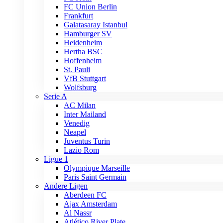
FC Union Berlin
Frankfurt
Galatasaray Istanbul
Hamburger SV
Heidenheim
Hertha BSC
Hoffenheim
St. Pauli
VfB Stuttgart
Wolfsburg
Serie A
AC Milan
Inter Mailand
Venedig
Neapel
Juventus Turin
Lazio Rom
Ligue 1
Olympique Marseille
Paris Saint Germain
Andere Ligen
Aberdeen FC
Ajax Amsterdam
Al Nassr
Atlético River Plate