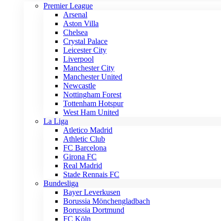
Premier League
Arsenal
Aston Villa
Chelsea
Crystal Palace
Leicester City
Liverpool
Manchester City
Manchester United
Newcastle
Nottingham Forest
Tottenham Hotspur
West Ham United
La Liga
Atletico Madrid
Athletic Club
FC Barcelona
Girona FC
Real Madrid
Stade Rennais FC
Bundesliga
Bayer Leverkusen
Borussia Mönchengladbach
Borussia Dortmund
FC Köln