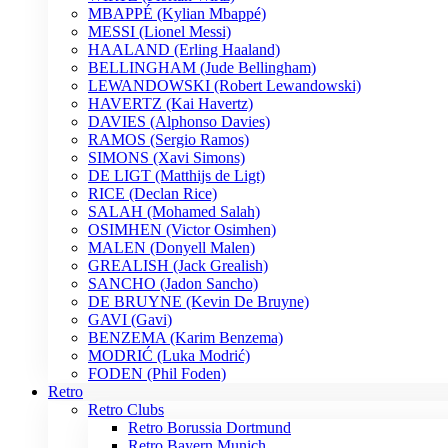
MBAPPÉ (Kylian Mbappé)
MESSI (Lionel Messi)
HAALAND (Erling Haaland)
BELLINGHAM (Jude Bellingham)
LEWANDOWSKI (Robert Lewandowski)
HAVERTZ (Kai Havertz)
DAVIES (Alphonso Davies)
RAMOS (Sergio Ramos)
SIMONS (Xavi Simons)
DE LIGT (Matthijs de Ligt)
RICE (Declan Rice)
SALAH (Mohamed Salah)
OSIMHEN (Victor Osimhen)
MALEN (Donyell Malen)
GREALISH (Jack Grealish)
SANCHO (Jadon Sancho)
DE BRUYNE (Kevin De Bruyne)
GAVI (Gavi)
BENZEMA (Karim Benzema)
MODRIĆ (Luka Modrić)
FODEN (Phil Foden)
Retro
Retro Clubs
Retro Borussia Dortmund
Retro Bayern Munich