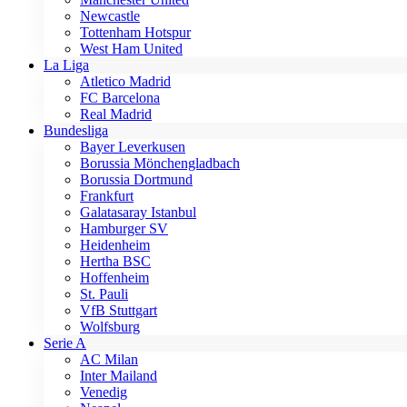
Newcastle
Tottenham Hotspur
West Ham United
La Liga
Atletico Madrid
FC Barcelona
Real Madrid
Bundesliga
Bayer Leverkusen
Borussia Mönchengladbach
Borussia Dortmund
Frankfurt
Galatasaray Istanbul
Hamburger SV
Heidenheim
Hertha BSC
Hoffenheim
St. Pauli
VfB Stuttgart
Wolfsburg
Serie A
AC Milan
Inter Mailand
Venedig