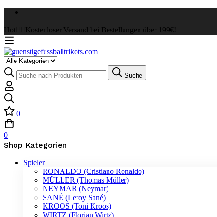
Hot
✌🏼Kostenloser Versand bei Bestellungen über 199€!
Select
a
Suche
Suche
Category
nach:
0
0
Shop Kategorien
Spieler
RONALDO (Cristiano Ronaldo)
MÜLLER (Thomas Müller)
NEYMAR (Neymar)
SANÉ (Leroy Sané)
KROOS (Toni Kroos)
WIRTZ (Florian Wirtz)