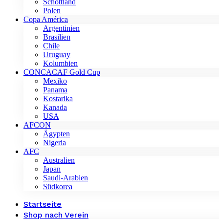
Schottland
Polen
Copa América
Argentinien
Brasilien
Chile
Uruguay
Kolumbien
CONCACAF Gold Cup
Mexiko
Panama
Kostarika
Kanada
USA
AFCON
Ägypten
Nigeria
AFC
Australien
Japan
Saudi-Arabien
Südkorea
Startseite
Shop nach Verein