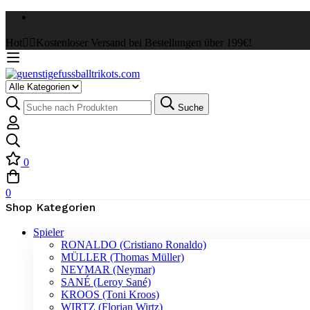
Hot
✌🏼Kostenloser Versand bei Bestellungen über 199€!
Select
a
Suche
Suche
Category
nach:
0
0
Shop Kategorien
Spieler
RONALDO (Cristiano Ronaldo)
MÜLLER (Thomas Müller)
NEYMAR (Neymar)
SANÉ (Leroy Sané)
KROOS (Toni Kroos)
WIRTZ (Florian Wirtz)