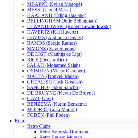
MBAPPÉ (Kylian Mbappé)
MESSI (Lionel Messi)
HAALAND (Erling Haaland)
BELLINGHAM (Jude Bellingham)
LEWANDOWSKI (Robert Lewandowski)
HAVERTZ (Kai Havertz)
DAVIES (Alphonso Davies)
RAMOS (Sergio Ramos)
SIMONS (Xavi Simons)
DE LIGT (Matthijs de Ligt)
RICE (Declan Rice)
SALAH (Mohamed Salah)
OSIMHEN (Victor Osimhen)
MALEN (Donyell Malen)
GREALISH (Jack Grealish)
SANCHO (Jadon Sancho)
DE BRUYNE (Kevin De Bruyne)
GAVI (Gavi)
BENZEMA (Karim Benzema)
MODRIĆ (Luka Modrić)
FODEN (Phil Foden)
Retro
Retro Clubs
Retro Borussia Dortmund
Retro Bayern Munich