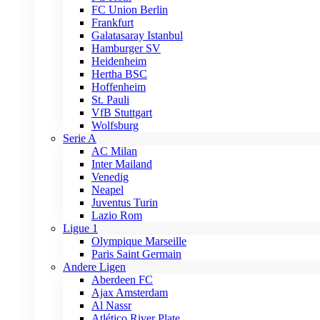
FC Union Berlin
Frankfurt
Galatasaray Istanbul
Hamburger SV
Heidenheim
Hertha BSC
Hoffenheim
St. Pauli
VfB Stuttgart
Wolfsburg
Serie A
AC Milan
Inter Mailand
Venedig
Neapel
Juventus Turin
Lazio Rom
Ligue 1
Olympique Marseille
Paris Saint Germain
Andere Ligen
Aberdeen FC
Ajax Amsterdam
Al Nassr
Atlético River Plate