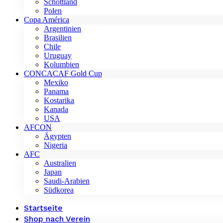
Schottland
Polen
Copa América
Argentinien
Brasilien
Chile
Uruguay
Kolumbien
CONCACAF Gold Cup
Mexiko
Panama
Kostarika
Kanada
USA
AFCON
Ägypten
Nigeria
AFC
Australien
Japan
Saudi-Arabien
Südkorea
Startseite
Shop nach Verein