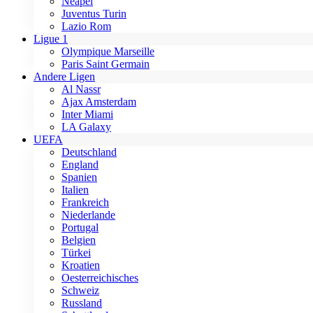
Neapel
Juventus Turin
Lazio Rom
Ligue 1
Olympique Marseille
Paris Saint Germain
Andere Ligen
Al Nassr
Ajax Amsterdam
Inter Miami
LA Galaxy
UEFA
Deutschland
England
Spanien
Italien
Frankreich
Niederlande
Portugal
Belgien
Türkei
Kroatien
Oesterreichisches
Schweiz
Russland