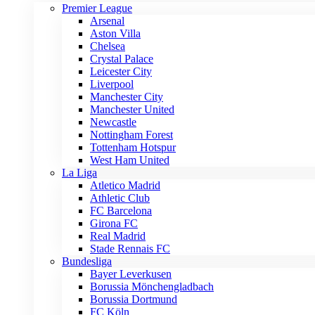
Premier League
Arsenal
Aston Villa
Chelsea
Crystal Palace
Leicester City
Liverpool
Manchester City
Manchester United
Newcastle
Nottingham Forest
Tottenham Hotspur
West Ham United
La Liga
Atletico Madrid
Athletic Club
FC Barcelona
Girona FC
Real Madrid
Stade Rennais FC
Bundesliga
Bayer Leverkusen
Borussia Mönchengladbach
Borussia Dortmund
FC Köln