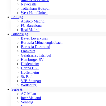
Newcastle
Tottenham Hotspur
West Ham United
La Liga
Atletico Madrid
FC Barcelona
Real Madrid
Bundesliga
Bayer Leverkusen
Borussia Mönchengladbach
Borussia Dortmund
Frankfurt
Galatasaray Istanbul
Hamburger SV
Heidenheim
Hertha BSC
Hoffenheim
St. Pauli
VfB Stuttgart
Wolfsburg
Serie A
AC Milan
Inter Mailand
Venedig