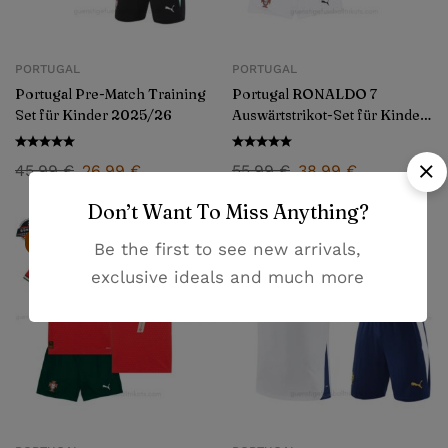
PORTUGAL
PORTUGAL
Portugal Pre-Match Training
Portugal RONALDO 7
Set für Kinder 2025/26
Auswärtstrikot-Set für Kinder
2025/26
45,99
€
26,99
€
55,99
€
38,99
€
Don’t Want To Miss Anything?
-30%
-41%
Be the first to see new arrivals,
exclusive ideals and much more