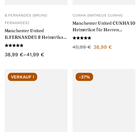
B.FERNANDES (BRUNO
CUNHA (MATHEUS CUNHA)
Manchester United CUNHA 10
FERNANDES)
Heimtrikot für Herren
Manchester United
2025/26
B.FERNANDES 8 Heimtrikot-
Set für Kinder und Herren
45,99
€
38,99
€
2025/26
38,99
€
–
41,99
€
VERKAUF !
-37%