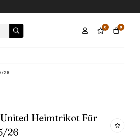
0
0
5/26
United Heimtrikot Für
5/26