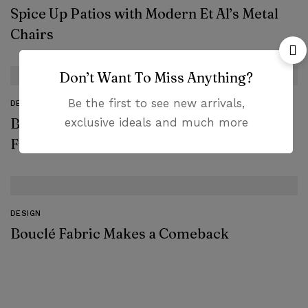
Spice Up Patios with Modern Et Al’s Metal
Chairs
Don’t Want To Miss Anything?
Be the first to see new arrivals,
DESIGN
Brightening Up Your House with Modern
exclusive ideals and much more
Furniture
DESIGN
Bouclé Fabric Makes a Comeback