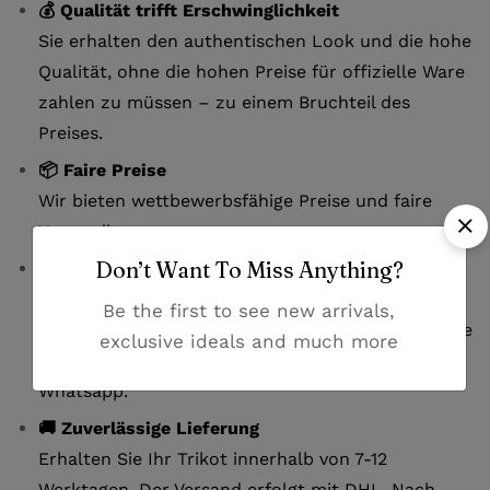
💰 Qualität trifft Erschwinglichkeit
Sie erhalten den authentischen Look und die hohe
Qualität, ohne die hohen Preise für offizielle Ware
zahlen zu müssen – zu einem Bruchteil des
Preises.
📦 Faire Preise
Wir bieten wettbewerbsfähige Preise und faire
Versandkosten.
Don’t Want To Miss Anything?
📏 Einfache Größenauswahl
Unsere detaillierte Größentabelle hilft Ihnen, die
Be the first to see new arrivals,
perfekte Passform zu finden. Bei Fragen zur Größe
exclusive ideals and much more
kontaktieren Sie uns bitte per E-Mail oder
Whatsapp.
🚚 Zuverlässige Lieferung
Erhalten Sie Ihr Trikot innerhalb von 7-12
Werktagen. Der Versand erfolgt mit DHL. Nach