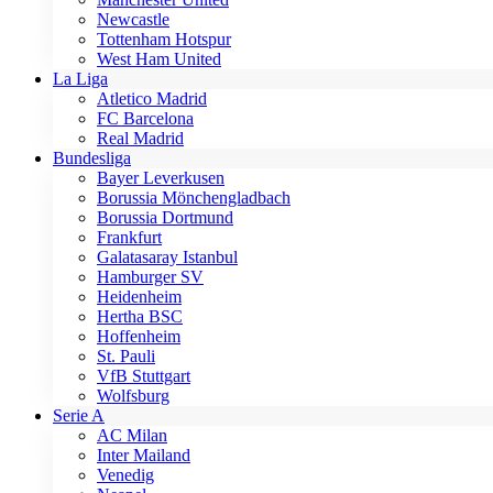
Newcastle
Tottenham Hotspur
West Ham United
La Liga
Atletico Madrid
FC Barcelona
Real Madrid
Bundesliga
Bayer Leverkusen
Borussia Mönchengladbach
Borussia Dortmund
Frankfurt
Galatasaray Istanbul
Hamburger SV
Heidenheim
Hertha BSC
Hoffenheim
St. Pauli
VfB Stuttgart
Wolfsburg
Serie A
AC Milan
Inter Mailand
Venedig