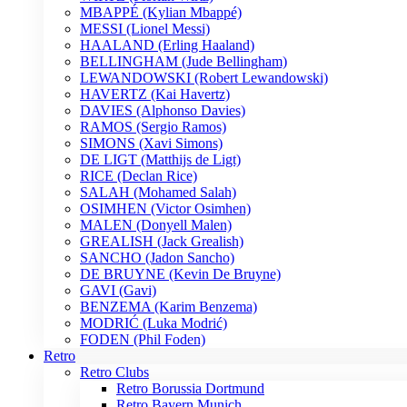
MBAPPÉ (Kylian Mbappé)
MESSI (Lionel Messi)
HAALAND (Erling Haaland)
BELLINGHAM (Jude Bellingham)
LEWANDOWSKI (Robert Lewandowski)
HAVERTZ (Kai Havertz)
DAVIES (Alphonso Davies)
RAMOS (Sergio Ramos)
SIMONS (Xavi Simons)
DE LIGT (Matthijs de Ligt)
RICE (Declan Rice)
SALAH (Mohamed Salah)
OSIMHEN (Victor Osimhen)
MALEN (Donyell Malen)
GREALISH (Jack Grealish)
SANCHO (Jadon Sancho)
DE BRUYNE (Kevin De Bruyne)
GAVI (Gavi)
BENZEMA (Karim Benzema)
MODRIĆ (Luka Modrić)
FODEN (Phil Foden)
Retro
Retro Clubs
Retro Borussia Dortmund
Retro Bayern Munich