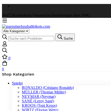
Hot
✌🏼Kostenloser Versand bei Bestellungen über 199€!
Select
a
Suche
Suche
Category
nach:
0
0
Shop Kategorien
Spieler
RONALDO (Cristiano Ronaldo)
MÜLLER (Thomas Müller)
NEYMAR (Neymar)
SANÉ (Leroy Sané)
KROOS (Toni Kroos)
WIRTZ (Florian Wirtz)