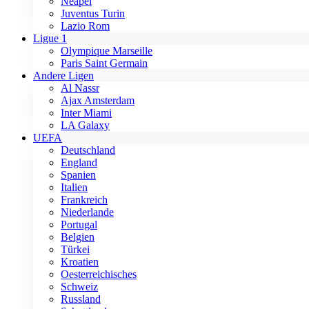
Neapel
Juventus Turin
Lazio Rom
Ligue 1
Olympique Marseille
Paris Saint Germain
Andere Ligen
Al Nassr
Ajax Amsterdam
Inter Miami
LA Galaxy
UEFA
Deutschland
England
Spanien
Italien
Frankreich
Niederlande
Portugal
Belgien
Türkei
Kroatien
Oesterreichisches
Schweiz
Russland