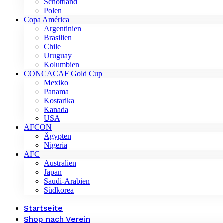
Schottland
Polen
Copa América
Argentinien
Brasilien
Chile
Uruguay
Kolumbien
CONCACAF Gold Cup
Mexiko
Panama
Kostarika
Kanada
USA
AFCON
Ägypten
Nigeria
AFC
Australien
Japan
Saudi-Arabien
Südkorea
Startseite
Shop nach Verein