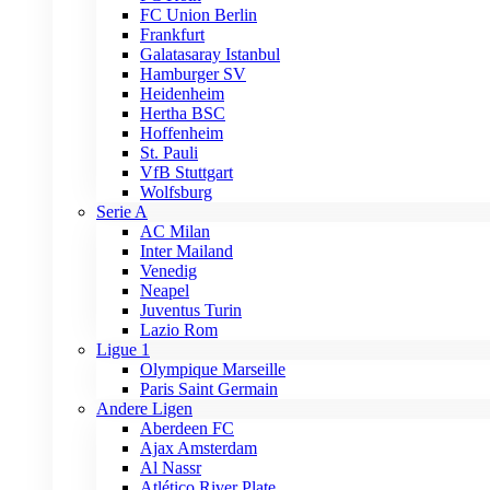
FC Union Berlin
Frankfurt
Galatasaray Istanbul
Hamburger SV
Heidenheim
Hertha BSC
Hoffenheim
St. Pauli
VfB Stuttgart
Wolfsburg
Serie A
AC Milan
Inter Mailand
Venedig
Neapel
Juventus Turin
Lazio Rom
Ligue 1
Olympique Marseille
Paris Saint Germain
Andere Ligen
Aberdeen FC
Ajax Amsterdam
Al Nassr
Atlético River Plate