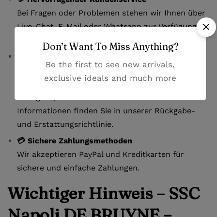
Bei Fragen oder Problemen stehen wir Ihnen über
Live-Chat, E-Mail oder Whatsapp zur Verfügung.
Wir antworten innerhalb von 24 Stunden.
Don’t Want To Miss Anything?
🔄 Einfache Rückgabe
Be the first to see new arrivals,
14-tägiges Rückgaberecht für fehlerhafte oder
exclusive ideals and much more
beschädigte Artikel. Wir gestalten den
Rückgabeprozess einfach und stressfrei. Weitere
Informationen finden Sie in unserer Rückgabe-
und Erstattungsrichtlinie.
💳 Sichere Zahlungsmethoden
Wir akzeptieren PayPal und Kreditkarten für
sichere und einfache Zahlungen.
Wichtiger Hinweis – SSC
Napoli DE BRUYNE –