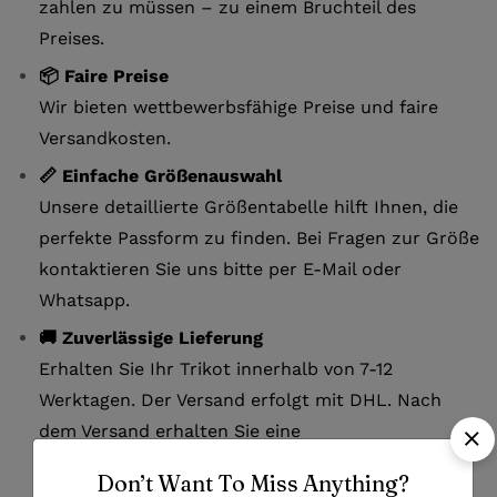
zahlen zu müssen – zu einem Bruchteil des
Preises.
📦 Faire Preise
Wir bieten wettbewerbsfähige Preise und faire
Versandkosten.
📏 Einfache Größenauswahl
Unsere detaillierte Größentabelle hilft Ihnen, die
perfekte Passform zu finden. Bei Fragen zur Größe
kontaktieren Sie uns bitte per E-Mail oder
Whatsapp.
🚚 Zuverlässige Lieferung
Erhalten Sie Ihr Trikot innerhalb von 7-12
Werktagen. Der Versand erfolgt mit DHL. Nach
dem Versand erhalten Sie eine
Sendungsverfolgungsnummer, um Ihre Lieferung
Don’t Want To Miss Anything?
jederzeit nachzuverfolgen.