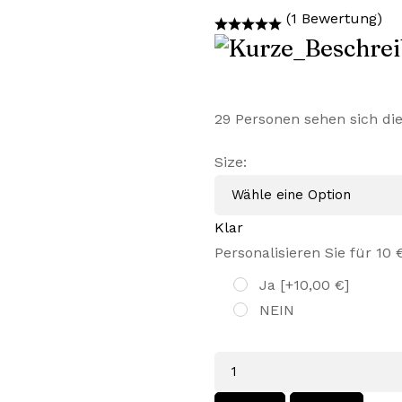
Preis
Preis
(1 Bewertung)
war:
ist:
45,99 €
29,99 €.
29
Personen sehen sich di
Size
:
Klar
Personalisieren Sie für 10 
Ja
[+10,00 €]
NEIN
Menge