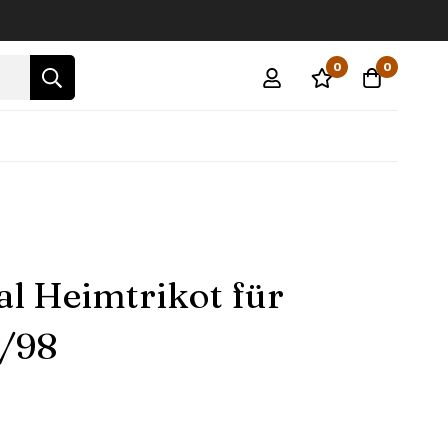
0
0
al Heimtrikot für
/98