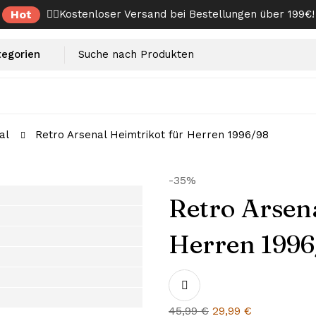
Hot
✌🏼Kostenloser Versand bei Bestellungen über 199€!
al
Retro Arsenal Heimtrikot für Herren 1996/98
-35%
Retro Arsen
Herren 1996
Ursprünglicher
Aktueller
45,99
€
29,99
€