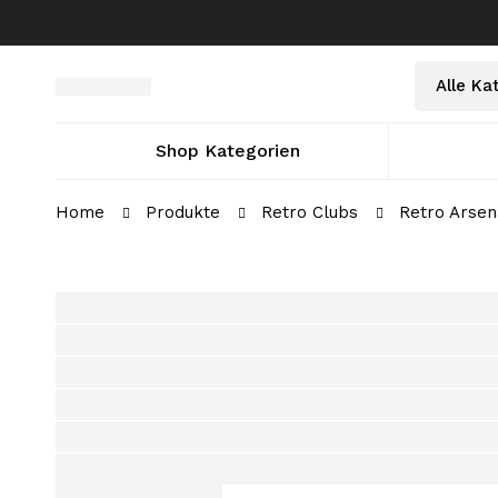
Select
Suche
a
nach:
Category
Shop Kategorien
Home
Produkte
Retro Clubs
Retro Arsen