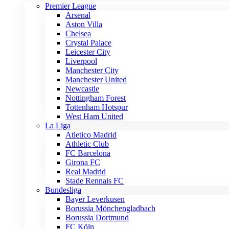
Premier League
Arsenal
Aston Villa
Chelsea
Crystal Palace
Leicester City
Liverpool
Manchester City
Manchester United
Newcastle
Nottingham Forest
Tottenham Hotspur
West Ham United
La Liga
Atletico Madrid
Athletic Club
FC Barcelona
Girona FC
Real Madrid
Stade Rennais FC
Bundesliga
Bayer Leverkusen
Borussia Mönchengladbach
Borussia Dortmund
FC Köln