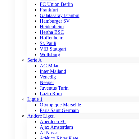
FC Union Berlin
Frankfurt
Galatasaray Istanbul
Hamburger SV
Heidenheim
Hertha BSC
Hoffenheim
St. Pauli
VfB Stuttgart
Wolfsburg
Serie A
AC Milan
Inter Mailand
Venedig
Neapel
Juventus Turin
Lazio Rom
Ligue 1
Olympique Marseille
Paris Saint Germain
Andere Ligen
Aberdeen FC
Ajax Amsterdam
Al Nassr
Atlético River Plate