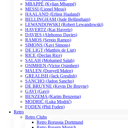
MBAPPÉ (Kylian Mbappé)
MESSI (Lionel Messi)
HAALAND (Erling Haaland)
BELLINGHAM (Jude Bellingham)
LEWANDOWSKI (Robert Lewandowski)
HAVERTZ (Kai Havertz)
DAVIES (Alphonso Davies)
RAMOS (Sergio Ramos)
SIMONS (Xavi Simons)
DE LIGT (Matthijs de Ligt)
RICE (Declan Rice)
SALAH (Mohamed Salah)
OSIMHEN (Victor Osimhen)
MALEN (Donyell Malen)
GREALISH (Jack Grealish)
SANCHO (Jadon Sancho)
DE BRUYNE (Kevin De Bruyne)
GAVI (Gavi)
BENZEMA (Karim Benzema)
MODRIĆ (Luka Modrić)
FODEN (Phil Foden)
Retro
Retro Clubs
Retro Borussia Dortmund
Retro Bayern Munich