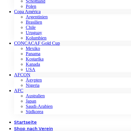
Schottland
Polen
Copa América
Argentinien
Brasilien
Chile
Uruguay
Kolumbien
CONCACAF Gold Cup
Mexiko
Panama
Kostarika
Kanada
USA
AFCON
Ägypten
Nigeria
AFC
Australien
Japan
Saudi-Arabien
Südkorea
Startseite
Shop nach Verein