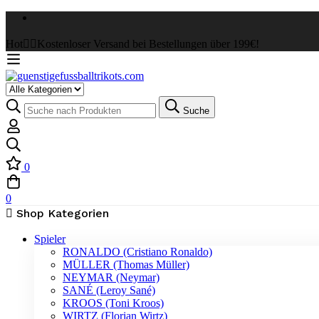
Hot
✌🏼Kostenloser Versand bei Bestellungen über 199€!
Select
a
Suche
Suche
Category
nach:
0
0
Shop Kategorien
Spieler
RONALDO (Cristiano Ronaldo)
MÜLLER (Thomas Müller)
NEYMAR (Neymar)
SANÉ (Leroy Sané)
KROOS (Toni Kroos)
WIRTZ (Florian Wirtz)