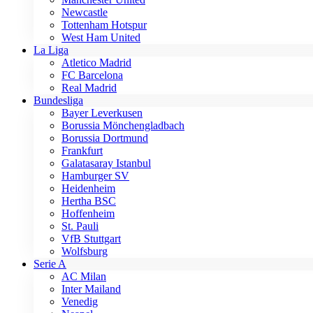
Newcastle
Tottenham Hotspur
West Ham United
La Liga
Atletico Madrid
FC Barcelona
Real Madrid
Bundesliga
Bayer Leverkusen
Borussia Mönchengladbach
Borussia Dortmund
Frankfurt
Galatasaray Istanbul
Hamburger SV
Heidenheim
Hertha BSC
Hoffenheim
St. Pauli
VfB Stuttgart
Wolfsburg
Serie A
AC Milan
Inter Mailand
Venedig