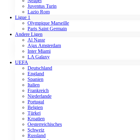
Neapel
Juventus Turin
Lazio Rom
Ligue 1
Olympique Marseille
Paris Saint Germain
Andere Ligen
Al Nassr
Ajax Amsterdam
Inter Miami
LA Galaxy
UEFA
Deutschland
England
Spanien
Italien
Frankreich
Niederlande
Portugal
Belgien
Türkei
Kroatien
Oesterreichisches
Schweiz
Russland