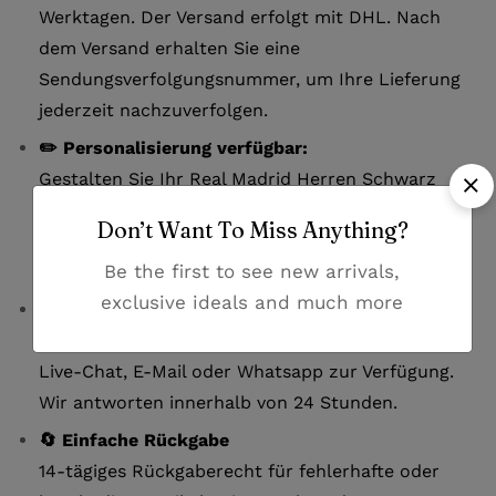
Werktagen. Der Versand erfolgt mit DHL. Nach
dem Versand erhalten Sie eine
Sendungsverfolgungsnummer, um Ihre Lieferung
jederzeit nachzuverfolgen.
✏️ Personalisierung verfügbar:
Gestalten Sie Ihr Real Madrid Herren Schwarz
Sonder Fußballtrikot 25/26 individuell mit einem
Don’t Want To Miss Anything?
Namen (bis zu 13 Buchstaben) und einer Nummer
Be the first to see new arrivals,
(bis zu 2 Ziffern), um es einzigartig zu machen.
exclusive ideals and much more
💬 Hervorragender Kundenservice
Bei Fragen oder Problemen stehen wir Ihnen über
Live-Chat, E-Mail oder Whatsapp zur Verfügung.
Wir antworten innerhalb von 24 Stunden.
🔄 Einfache Rückgabe
14-tägiges Rückgaberecht für fehlerhafte oder