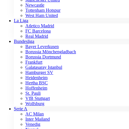
Newcastle
Tottenham Hotspur
West Ham United
La Liga
Atletico Madrid
FC Barcelona
Real Madrid
Bundesliga
Bayer Leverkusen
Borussia Mönchengladbach
Borussia Dortmund
Frankfurt
Galatasaray Istanbul
Hamburger SV
Heidenheim
Hertha BSC
Hoffenheim
St. Pauli
VfB Stuttgart
Wolfsburg
Serie A
AC Milan
Inter Mailand
Venedig