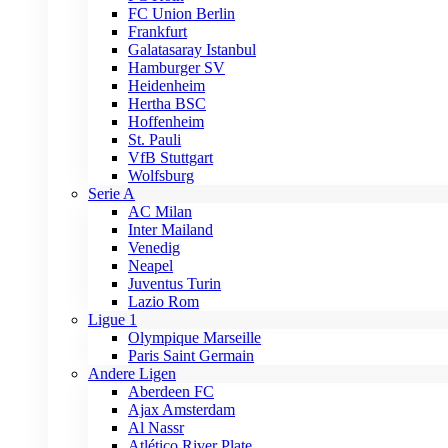
FC Union Berlin
Frankfurt
Galatasaray Istanbul
Hamburger SV
Heidenheim
Hertha BSC
Hoffenheim
St. Pauli
VfB Stuttgart
Wolfsburg
Serie A
AC Milan
Inter Mailand
Venedig
Neapel
Juventus Turin
Lazio Rom
Ligue 1
Olympique Marseille
Paris Saint Germain
Andere Ligen
Aberdeen FC
Ajax Amsterdam
Al Nassr
Atlético River Plate