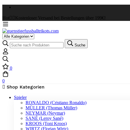
Hot
✌🏼Kostenloser Versand bei Bestellungen über 199€!
Select
a
Suche
Suche
Category
nach:
0
0
Shop Kategorien
Spieler
RONALDO (Cristiano Ronaldo)
MÜLLER (Thomas Müller)
NEYMAR (Neymar)
SANÉ (Leroy Sané)
KROOS (Toni Kroos)
WIRTZ (Florian Wirtz)