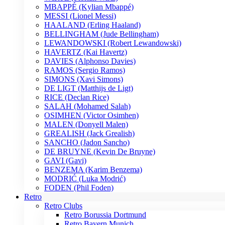
MBAPPÉ (Kylian Mbappé)
MESSI (Lionel Messi)
HAALAND (Erling Haaland)
BELLINGHAM (Jude Bellingham)
LEWANDOWSKI (Robert Lewandowski)
HAVERTZ (Kai Havertz)
DAVIES (Alphonso Davies)
RAMOS (Sergio Ramos)
SIMONS (Xavi Simons)
DE LIGT (Matthijs de Ligt)
RICE (Declan Rice)
SALAH (Mohamed Salah)
OSIMHEN (Victor Osimhen)
MALEN (Donyell Malen)
GREALISH (Jack Grealish)
SANCHO (Jadon Sancho)
DE BRUYNE (Kevin De Bruyne)
GAVI (Gavi)
BENZEMA (Karim Benzema)
MODRIĆ (Luka Modrić)
FODEN (Phil Foden)
Retro
Retro Clubs
Retro Borussia Dortmund
Retro Bayern Munich