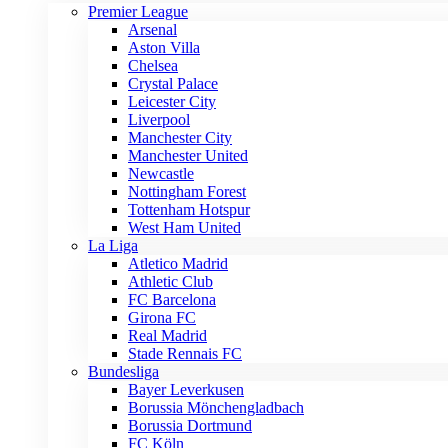
Premier League
Arsenal
Aston Villa
Chelsea
Crystal Palace
Leicester City
Liverpool
Manchester City
Manchester United
Newcastle
Nottingham Forest
Tottenham Hotspur
West Ham United
La Liga
Atletico Madrid
Athletic Club
FC Barcelona
Girona FC
Real Madrid
Stade Rennais FC
Bundesliga
Bayer Leverkusen
Borussia Mönchengladbach
Borussia Dortmund
FC Köln