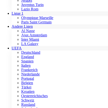
Neapel
Juventus Turin
Lazio Rom
Ligue 1
Olympique Marseille
Paris Saint Germain
Andere Ligen
Al Nassr
Ajax Amsterdam
Inter Miami
LA Galaxy
UEFA
Deutschland
England
Spanien
Italien
Frankreich
Niederlande
Portugal
Belgien
Türkei
Kroatien
Oesterreichisches
Schweiz
Russland