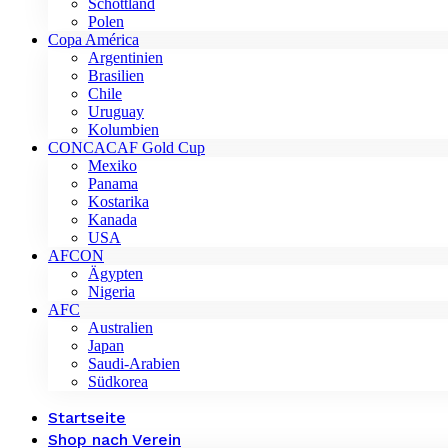
Schottland
Polen
Copa América
Argentinien
Brasilien
Chile
Uruguay
Kolumbien
CONCACAF Gold Cup
Mexiko
Panama
Kostarika
Kanada
USA
AFCON
Ägypten
Nigeria
AFC
Australien
Japan
Saudi-Arabien
Südkorea
Startseite
Shop nach Verein