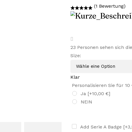
Preis
Preis
(1 Bewertung)
war:
ist:
45,99 €
28,99 €.
23
Personen sehen sich di
Size
:
Klar
Personalisieren Sie für 10
Ja
[+10,00 €]
NEIN
Add Serie A Badge
[+3