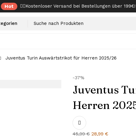
Hot
✌🏼Kostenloser Versand bei Bestellungen über 199€!
Juventus Turin Auswärtstrikot für Herren 2025/26
-37%
Juventus Tu
Herren 202
Ursprünglicher
Aktueller
45,99
€
28,99
€