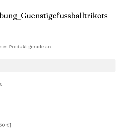
eses Produkt gerade an
 €
,50 €]