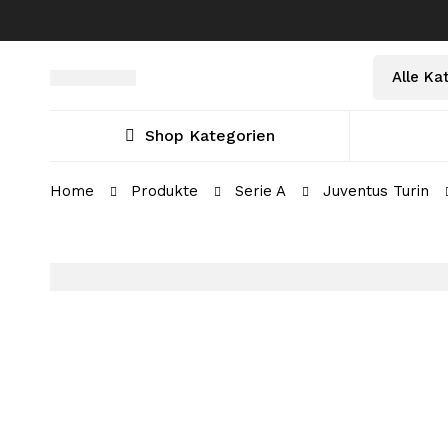
Select
Suche
a
nach:
Category
Shop Kategorien
Home
Produkte
Serie A
Juventus Turin