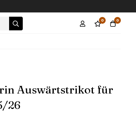
0
0
rin Auswärtstrikot für
5/26