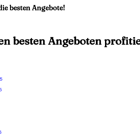
 die besten Angebote!
den besten Angeboten profiti
5
5
6