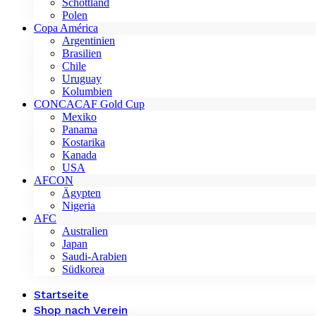
Schottland
Polen
Copa América
Argentinien
Brasilien
Chile
Uruguay
Kolumbien
CONCACAF Gold Cup
Mexiko
Panama
Kostarika
Kanada
USA
AFCON
Ägypten
Nigeria
AFC
Australien
Japan
Saudi-Arabien
Südkorea
Startseite
Shop nach Verein