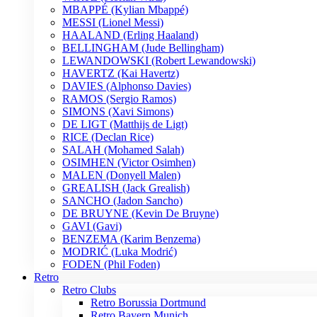
MBAPPÉ (Kylian Mbappé)
MESSI (Lionel Messi)
HAALAND (Erling Haaland)
BELLINGHAM (Jude Bellingham)
LEWANDOWSKI (Robert Lewandowski)
HAVERTZ (Kai Havertz)
DAVIES (Alphonso Davies)
RAMOS (Sergio Ramos)
SIMONS (Xavi Simons)
DE LIGT (Matthijs de Ligt)
RICE (Declan Rice)
SALAH (Mohamed Salah)
OSIMHEN (Victor Osimhen)
MALEN (Donyell Malen)
GREALISH (Jack Grealish)
SANCHO (Jadon Sancho)
DE BRUYNE (Kevin De Bruyne)
GAVI (Gavi)
BENZEMA (Karim Benzema)
MODRIĆ (Luka Modrić)
FODEN (Phil Foden)
Retro
Retro Clubs
Retro Borussia Dortmund
Retro Bayern Munich