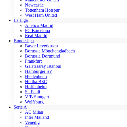
Newcastle
Tottenham Hotspur
West Ham United
La Liga
Atletico Madrid
FC Barcelona
Real Madrid
Bundesliga
Bayer Leverkusen
Borussia Mönchengladbach
Borussia Dortmund
Frankfurt
Galatasaray Istanbul
Hamburger SV
Heidenheim
Hertha BSC
Hoffenheim
St. Pauli
VfB Stuttgart
Wolfsburg
Serie A
AC Milan
Inter Mailand
Venedig