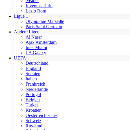
Neapel
Juventus Turin
Lazio Rom
Ligue 1
Olympique Marseille
Paris Saint Germain
Andere Ligen
Al Nassr
Ajax Amsterdam
Inter Miami
LA Galaxy
UEFA
Deutschland
England
Spanien
Italien
Frankreich
Niederlande
Portugal
Belgien
Türkei
Kroatien
Oesterreichisches
Schweiz
Russland