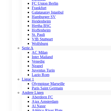
FC Union Berlin
Frankfurt
Galatasaray Istanbul
Hamburger SV
Heidenheim
Hertha BSC
Hoffenheim
St. Pauli
VfB Stuttgart
Wolfsburg
Serie A
AC Milan
Inter Mailand
Venedig
Neapel
Juventus Turin
Lazio Rom
Ligue 1
Olympique Marseille
Paris Saint Germain
Andere Ligen
Aberdeen FC
Ajax Amsterdam
Al Nassr
Atlético River Plate