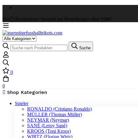
Hot
✌🏼Kostenloser Versand bei Bestellungen über 199€!
Select
a
Suche
Suche
Category
nach:
0
0
Shop Kategorien
Spieler
RONALDO (Cristiano Ronaldo)
MÜLLER (Thomas Müller)
NEYMAR (Neymar)
SANÉ (Leroy Sané)
KROOS (Toni Kroos)
WIRTZ (Florian Wirtz)