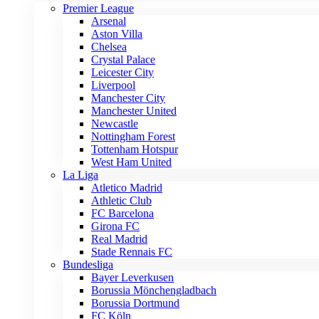
Premier League
Arsenal
Aston Villa
Chelsea
Crystal Palace
Leicester City
Liverpool
Manchester City
Manchester United
Newcastle
Nottingham Forest
Tottenham Hotspur
West Ham United
La Liga
Atletico Madrid
Athletic Club
FC Barcelona
Girona FC
Real Madrid
Stade Rennais FC
Bundesliga
Bayer Leverkusen
Borussia Mönchengladbach
Borussia Dortmund
FC Köln