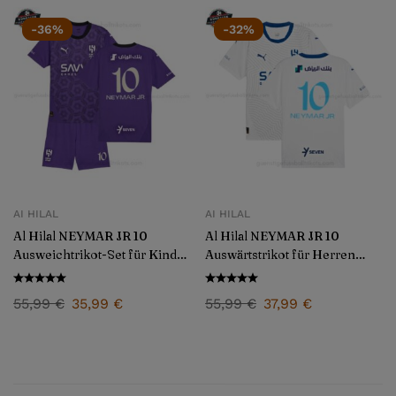
-36%
-32%
AI HILAL
AI HILAL
Al Hilal NEYMAR JR 10
Al Hilal NEYMAR JR 10
Ausweichtrikot-Set für Kinder
Auswärtstrikot für Herren
2024/25
2024/25
55,99
€
35,99
€
55,99
€
37,99
€