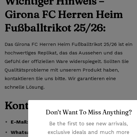
Wichtiger Hinweis –
Girona FC Herren Heim
Fußballtrikot 25/26:
Das Girona FC Herren Heim Fußballtrikot 25/26 ist ein
hochwertiges Replikat, das das Aussehen und das
Gefühl der offiziellen Ware widerspiegelt. Sollten Sie
Qualitätsprobleme mit unserem Produkt haben,
kontaktieren Sie uns bitte. Wir garantieren eine
schnelle Lösung.
Kontaktmöglichkeiten:
Don’t Want To Miss Anything?
E-Mail:
guenstigefussballtrikots@gmail.com
Be the first to see new arrivals,
exclusive ideals and much more
Whatsapp:
Schreiben Sie uns bei Fragen oder