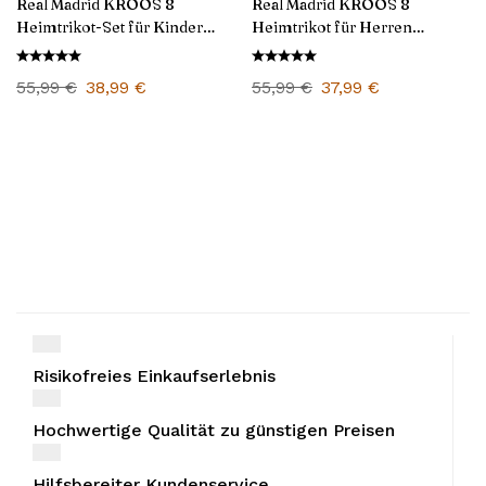
Real Madrid KROOS 8
Real Madrid KROOS 8
Heimtrikot-Set für Kinder
Heimtrikot für Herren
2024/25
2024/25
55,99
€
38,99
€
55,99
€
37,99
€
Risikofreies Einkaufserlebnis
Hochwertige Qualität zu günstigen Preisen
Hilfsbereiter Kundenservice