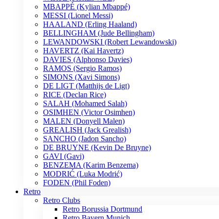
MBAPPÉ (Kylian Mbappé)
MESSI (Lionel Messi)
HAALAND (Erling Haaland)
BELLINGHAM (Jude Bellingham)
LEWANDOWSKI (Robert Lewandowski)
HAVERTZ (Kai Havertz)
DAVIES (Alphonso Davies)
RAMOS (Sergio Ramos)
SIMONS (Xavi Simons)
DE LIGT (Matthijs de Ligt)
RICE (Declan Rice)
SALAH (Mohamed Salah)
OSIMHEN (Victor Osimhen)
MALEN (Donyell Malen)
GREALISH (Jack Grealish)
SANCHO (Jadon Sancho)
DE BRUYNE (Kevin De Bruyne)
GAVI (Gavi)
BENZEMA (Karim Benzema)
MODRIĆ (Luka Modrić)
FODEN (Phil Foden)
Retro
Retro Clubs
Retro Borussia Dortmund
Retro Bayern Munich