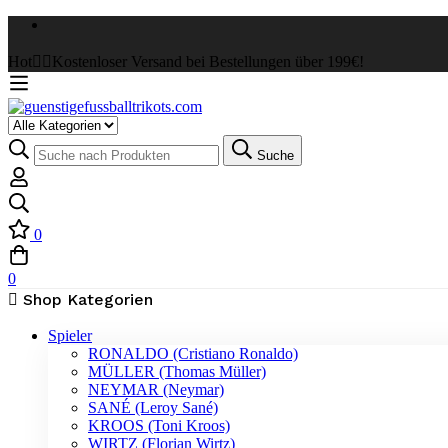
Hot
✌🏼Kostenloser Versand bei Bestellungen über 199€!
Select
a
Suche
Suche
Category
nach:
0
0
Shop Kategorien
Spieler
RONALDO (Cristiano Ronaldo)
MÜLLER (Thomas Müller)
NEYMAR (Neymar)
SANÉ (Leroy Sané)
KROOS (Toni Kroos)
WIRTZ (Florian Wirtz)