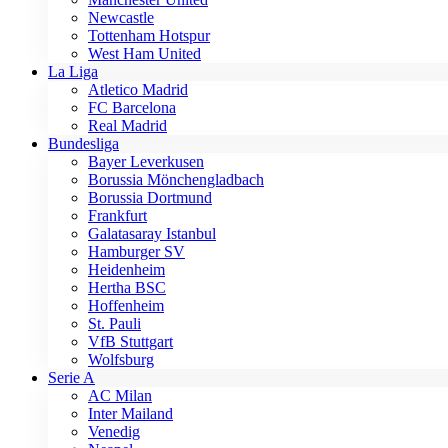
Newcastle
Tottenham Hotspur
West Ham United
La Liga
Atletico Madrid
FC Barcelona
Real Madrid
Bundesliga
Bayer Leverkusen
Borussia Mönchengladbach
Borussia Dortmund
Frankfurt
Galatasaray Istanbul
Hamburger SV
Heidenheim
Hertha BSC
Hoffenheim
St. Pauli
VfB Stuttgart
Wolfsburg
Serie A
AC Milan
Inter Mailand
Venedig