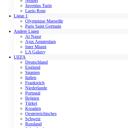
Neapel
Juventus Turin
Lazio Rom
Ligue 1
Olympique Marseille
Paris Saint Germain
Andere Ligen
Al Nassr
Ajax Amsterdam
Inter Miami
LA Galaxy
UEFA
Deutschland
England
Spanien
Italien
Frankreich
Niederlande
Portugal
Belgien
Türkei
Kroatien
Oesterreichisches
Schweiz
Russland