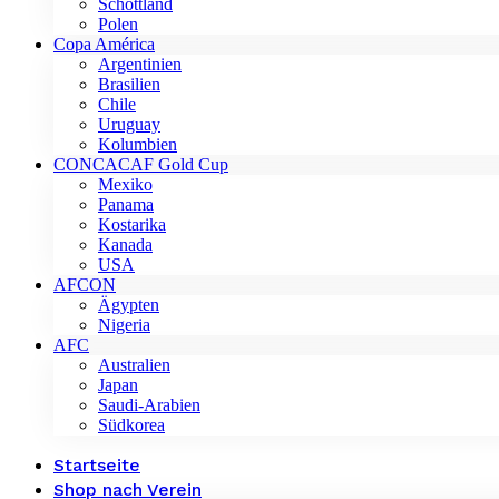
Schottland
Polen
Copa América
Argentinien
Brasilien
Chile
Uruguay
Kolumbien
CONCACAF Gold Cup
Mexiko
Panama
Kostarika
Kanada
USA
AFCON
Ägypten
Nigeria
AFC
Australien
Japan
Saudi-Arabien
Südkorea
Startseite
Shop nach Verein