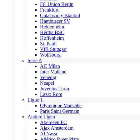
FC Union Berlin
Frankfurt
Galatasaray Istanbul
Hamburger SV
Heidenheim
Hertha BSC
Hoffenheim
St. Pauli
VfB Stuttgart
Wolfsburg
Serie A
AC Milan
Inter Mailand
Venedig
Neapel
Juventus Turin
Lazio Rom
Ligue 1
Olympique Marseille
Paris Saint Germain
Andere Ligen
Aberdeen FC
Ajax Amsterdam
Al Nassr
Atlético River Plate