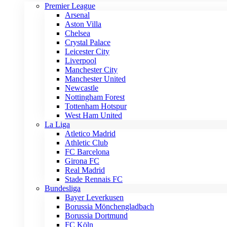
Premier League
Arsenal
Aston Villa
Chelsea
Crystal Palace
Leicester City
Liverpool
Manchester City
Manchester United
Newcastle
Nottingham Forest
Tottenham Hotspur
West Ham United
La Liga
Atletico Madrid
Athletic Club
FC Barcelona
Girona FC
Real Madrid
Stade Rennais FC
Bundesliga
Bayer Leverkusen
Borussia Mönchengladbach
Borussia Dortmund
FC Köln