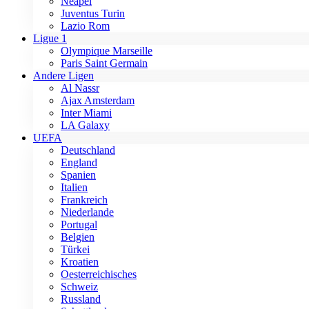
Neapel
Juventus Turin
Lazio Rom
Ligue 1
Olympique Marseille
Paris Saint Germain
Andere Ligen
Al Nassr
Ajax Amsterdam
Inter Miami
LA Galaxy
UEFA
Deutschland
England
Spanien
Italien
Frankreich
Niederlande
Portugal
Belgien
Türkei
Kroatien
Oesterreichisches
Schweiz
Russland