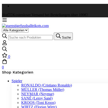
Hot
✌🏼Kostenloser Versand bei Bestellungen über 199€!
Select
a
Suche
Suche
Category
nach:
0
0
Shop Kategorien
Spieler
RONALDO (Cristiano Ronaldo)
MÜLLER (Thomas Müller)
NEYMAR (Neymar)
SANÉ (Leroy Sané)
KROOS (Toni Kroos)
WIRTZ (Florian Wirtz)