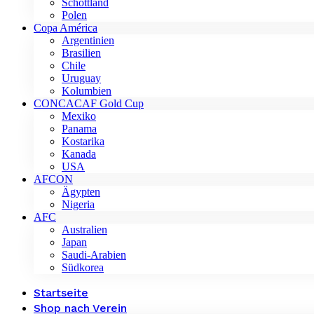
Schottland
Polen
Copa América
Argentinien
Brasilien
Chile
Uruguay
Kolumbien
CONCACAF Gold Cup
Mexiko
Panama
Kostarika
Kanada
USA
AFCON
Ägypten
Nigeria
AFC
Australien
Japan
Saudi-Arabien
Südkorea
Startseite
Shop nach Verein