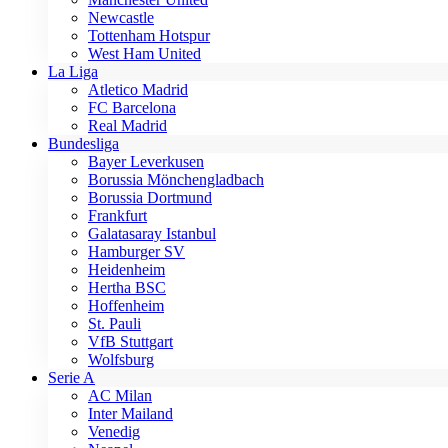
Newcastle
Tottenham Hotspur
West Ham United
La Liga
Atletico Madrid
FC Barcelona
Real Madrid
Bundesliga
Bayer Leverkusen
Borussia Mönchengladbach
Borussia Dortmund
Frankfurt
Galatasaray Istanbul
Hamburger SV
Heidenheim
Hertha BSC
Hoffenheim
St. Pauli
VfB Stuttgart
Wolfsburg
Serie A
AC Milan
Inter Mailand
Venedig