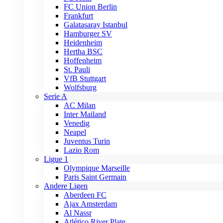
FC Union Berlin
Frankfurt
Galatasaray Istanbul
Hamburger SV
Heidenheim
Hertha BSC
Hoffenheim
St. Pauli
VfB Stuttgart
Wolfsburg
Serie A
AC Milan
Inter Mailand
Venedig
Neapel
Juventus Turin
Lazio Rom
Ligue 1
Olympique Marseille
Paris Saint Germain
Andere Ligen
Aberdeen FC
Ajax Amsterdam
Al Nassr
Atlético River Plate