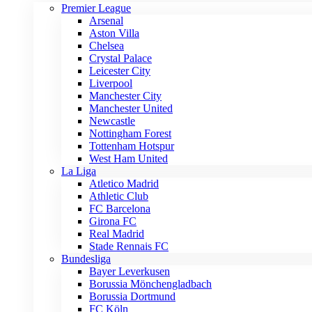
Premier League
Arsenal
Aston Villa
Chelsea
Crystal Palace
Leicester City
Liverpool
Manchester City
Manchester United
Newcastle
Nottingham Forest
Tottenham Hotspur
West Ham United
La Liga
Atletico Madrid
Athletic Club
FC Barcelona
Girona FC
Real Madrid
Stade Rennais FC
Bundesliga
Bayer Leverkusen
Borussia Mönchengladbach
Borussia Dortmund
FC Köln