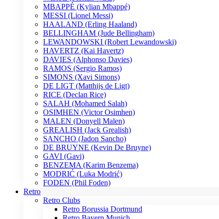
MBAPPÉ (Kylian Mbappé)
MESSI (Lionel Messi)
HAALAND (Erling Haaland)
BELLINGHAM (Jude Bellingham)
LEWANDOWSKI (Robert Lewandowski)
HAVERTZ (Kai Havertz)
DAVIES (Alphonso Davies)
RAMOS (Sergio Ramos)
SIMONS (Xavi Simons)
DE LIGT (Matthijs de Ligt)
RICE (Declan Rice)
SALAH (Mohamed Salah)
OSIMHEN (Victor Osimhen)
MALEN (Donyell Malen)
GREALISH (Jack Grealish)
SANCHO (Jadon Sancho)
DE BRUYNE (Kevin De Bruyne)
GAVI (Gavi)
BENZEMA (Karim Benzema)
MODRIĆ (Luka Modrić)
FODEN (Phil Foden)
Retro
Retro Clubs
Retro Borussia Dortmund
Retro Bayern Munich