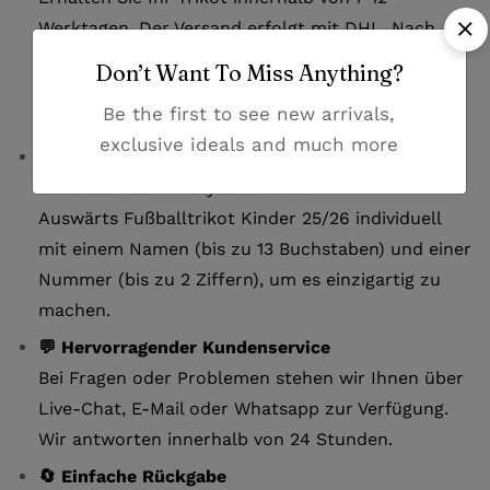
Werktagen. Der Versand erfolgt mit DHL. Nach
dem Versand erhalten Sie eine
Don’t Want To Miss Anything?
Sendungsverfolgungsnummer, um Ihre Lieferung
Be the first to see new arrivals,
jederzeit nachzuverfolgen.
exclusive ideals and much more
✏️ Personalisierung verfügbar:
Gestalten Sie Ihr Crystal Palace MATETA 14
Auswärts Fußballtrikot Kinder 25/26 individuell
mit einem Namen (bis zu 13 Buchstaben) und einer
Nummer (bis zu 2 Ziffern), um es einzigartig zu
machen.
💬 Hervorragender Kundenservice
Bei Fragen oder Problemen stehen wir Ihnen über
Live-Chat, E-Mail oder Whatsapp zur Verfügung.
Wir antworten innerhalb von 24 Stunden.
🔄 Einfache Rückgabe